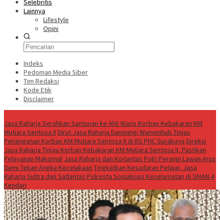
Selebritis
Lainnya
Lifestyle
Opini
Indeks
Pedoman Media Siber
Tim Redaksi
Kode Etik
Disclaimer
Live
Jasa Raharja Serahkan Santunan ke Ahli Waris Korban Kebakaran KM
Mutiara Sentosa II
Dirut Jasa Raharja Dampingi Wamenhub Tinjau
Penanganan Korban KM Mutiara Sentosa II di RS PHC Surabaya
Direksi
Jasa Raharja Tinjau Korban Kebakaran KM Mutiara Sentosa II, Pastikan
Pelayanan Maksimal
Jasa Raharja dan Korlantas Polri Perangi Lawan Arus
Demi Tekan Angka Kecelakaan
Tingkatkan Kesadaran Pelajar, Jasa
Raharja Sultra dan Satlantas Polresta Sosialisasi Keselamatan di SMAN 4
Kendari