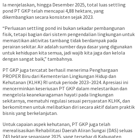
Ia menjelaskan, hingga Desember 2025, total luas settling
pond PT GKP telah mencapai 4,88 hektare, yang
dikembangkan secara konsisten sejak 2023.
“Perluasan settling pond ini bukan sekadar pembangunan
fisik, tetapi bagian dari sistem pengendalian lingkungan untuk
memastikan aktivitas tambang tidak berdampak pada
perairan sekitar. Air adalah sumber daya dasar yang digunakan
untuk kehidupan kita semua, jadi wajib kita jaga dan kelola
dengan sangat baik,” tambahnya.
PT GKP juga tercatat berhasil menerima Penghargaan
PROPER Biru dari Kementerian Lingkungan Hidup dan
Kehutanan (KLHK) RI untuk periode 2023–2024. Apresiasi ini
mencerminkan keseriusan PT GKP dalam melestarikan dan
mengelola keanekaragaman hayati pada lingkungan
sekitarnya, mematuhi regulasi sesuai persyaratan KLHK, dan
berkomitmen untuk melibatkan diri secara aktif dalam praktik
bisnis yang berkelanjutan.
Untuk capaian aspek kehutanan, PT GKP juga telah
merealisasikan Rehabilitasi Daerah Aliran Sungai (DAS) seluas
743 hektare sepanjang 2025, yang tersebar di Kabupaten