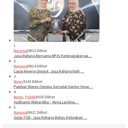
1
Nasional
9822 Dilihat
Jasa Raharja Bersama BPJS Ketenagakerjaa…
2
Nasional
9614 Dilihat
Capai Kinerja Unggul, Jasa Raharja Raih …
3
News
9243 Dilihat
Puluhan Warga Oempu Geruduk Kantor Kejar…
4
News
,
Politik
8638 Dilihat
Yudhianto Mahardika – Nirna Lachmu…
5
Nasional
8621 Dilihat
Gelar FGD, Jasa Raharja Bahas Kebijakan …