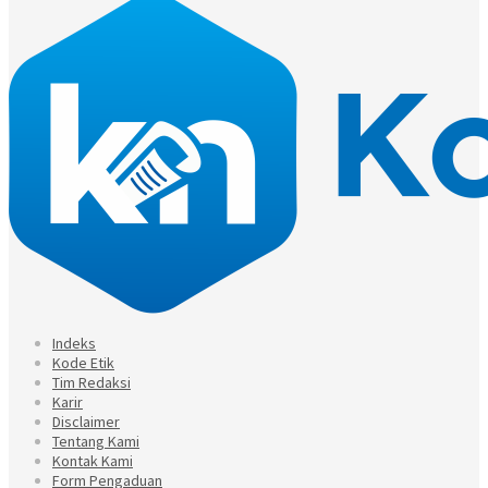
Indeks
Kode Etik
Tim Redaksi
Karir
Disclaimer
Tentang Kami
Kontak Kami
Form Pengaduan