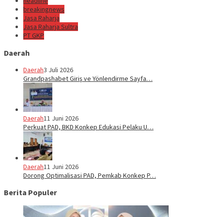
headline
breakingnews
Jasa Raharja
Jasa Raharja Sultra
PT GKP
Daerah
Daerah
3 Juli 2026
Grandpashabet Giriş ve Yönlendirme Sayfa…
Daerah
11 Juni 2026
Perkuat PAD, BKD Konkep Edukasi Pelaku U…
Daerah
11 Juni 2026
Dorong Optimalisasi PAD, Pemkab Konkep P…
Berita Populer