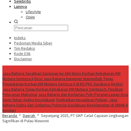
Selebritis
Lainnya
Lifestyle
Opini
Indeks
Pedoman Media Siber
Tim Redaksi
Kode Etik
Disclaimer
Live
Jasa Raharja Serahkan Santunan ke Ahli Waris Korban Kebakaran KM
Mutiara Sentosa II
Dirut Jasa Raharja Dampingi Wamenhub Tinjau
Penanganan Korban KM Mutiara Sentosa II di RS PHC Surabaya
Direksi
Jasa Raharja Tinjau Korban Kebakaran KM Mutiara Sentosa II, Pastikan
Pelayanan Maksimal
Jasa Raharja dan Korlantas Polri Perangi Lawan Arus
Demi Tekan Angka Kecelakaan
Tingkatkan Kesadaran Pelajar, Jasa
Raharja Sultra dan Satlantas Polresta Sosialisasi Keselamatan di SMAN 4
Kendari
Beranda
Daerah
Sepanjang 2025, PT GKP Catat Capaian Lingkungan
Signifikan di Pulau Wawonii