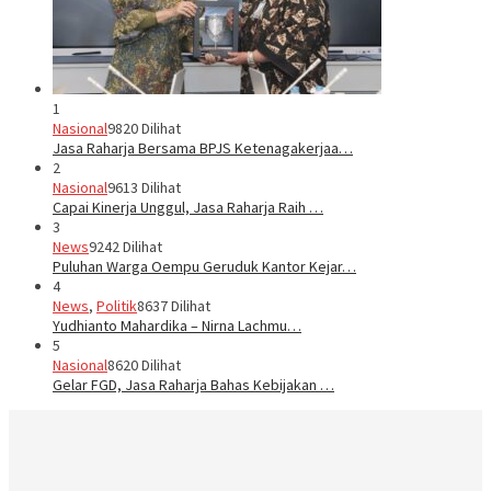
1
Nasional
9820 Dilihat
Jasa Raharja Bersama BPJS Ketenagakerjaa…
2
Nasional
9613 Dilihat
Capai Kinerja Unggul, Jasa Raharja Raih …
3
News
9242 Dilihat
Puluhan Warga Oempu Geruduk Kantor Kejar…
4
News
,
Politik
8637 Dilihat
Yudhianto Mahardika – Nirna Lachmu…
5
Nasional
8620 Dilihat
Gelar FGD, Jasa Raharja Bahas Kebijakan …