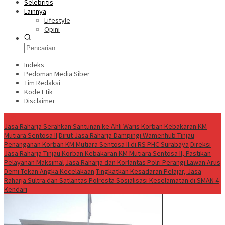
Selebritis
Lainnya
Lifestyle
Opini
Indeks
Pedoman Media Siber
Tim Redaksi
Kode Etik
Disclaimer
Live
Jasa Raharja Serahkan Santunan ke Ahli Waris Korban Kebakaran KM
Mutiara Sentosa II
Dirut Jasa Raharja Dampingi Wamenhub Tinjau
Penanganan Korban KM Mutiara Sentosa II di RS PHC Surabaya
Direksi
Jasa Raharja Tinjau Korban Kebakaran KM Mutiara Sentosa II, Pastikan
Pelayanan Maksimal
Jasa Raharja dan Korlantas Polri Perangi Lawan Arus
Demi Tekan Angka Kecelakaan
Tingkatkan Kesadaran Pelajar, Jasa
Raharja Sultra dan Satlantas Polresta Sosialisasi Keselamatan di SMAN 4
Kendari