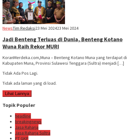
News
Tim Redaksi
23 Mei 2024
23 Mei 2024
Jadi Benteng Terluas di Dunia, Benteng Kotano
Wuna Raih Rekor MURI
KoranMerdeka.com,Muna – Benteng Kotano Muna yang terdapat di
Kabupaten Muna, Provinsi Sulawesi Tenggara (Sultra) menjadi […]
Tidak Ada Pos Lagi.
Tidak ada laman yang di load.
Lihat Lainnya
Topik Populer
headline
breakingnews
Jasa Raharja
Jasa Raharja Sultra
PT GKP