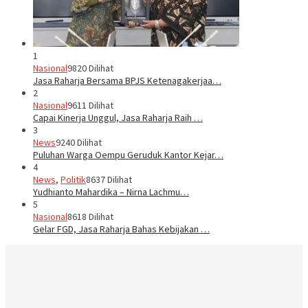
1
Nasional
9820 Dilihat
Jasa Raharja Bersama BPJS Ketenagakerjaa…
2
Nasional
9611 Dilihat
Capai Kinerja Unggul, Jasa Raharja Raih …
3
News
9240 Dilihat
Puluhan Warga Oempu Geruduk Kantor Kejar…
4
News
,
Politik
8637 Dilihat
Yudhianto Mahardika – Nirna Lachmu…
5
Nasional
8618 Dilihat
Gelar FGD, Jasa Raharja Bahas Kebijakan …