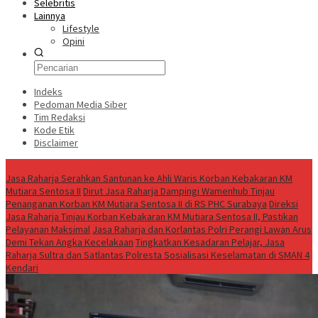
Selebritis
Lainnya
Lifestyle
Opini
Indeks
Pedoman Media Siber
Tim Redaksi
Kode Etik
Disclaimer
Live
Jasa Raharja Serahkan Santunan ke Ahli Waris Korban Kebakaran KM
Mutiara Sentosa II
Dirut Jasa Raharja Dampingi Wamenhub Tinjau
Penanganan Korban KM Mutiara Sentosa II di RS PHC Surabaya
Direksi
Jasa Raharja Tinjau Korban Kebakaran KM Mutiara Sentosa II, Pastikan
Pelayanan Maksimal
Jasa Raharja dan Korlantas Polri Perangi Lawan Arus
Demi Tekan Angka Kecelakaan
Tingkatkan Kesadaran Pelajar, Jasa
Raharja Sultra dan Satlantas Polresta Sosialisasi Keselamatan di SMAN 4
Kendari