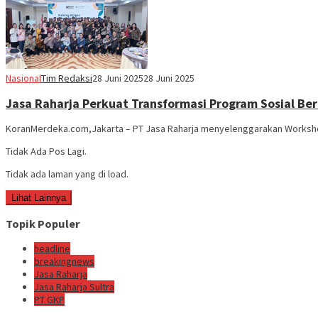
Nasional
Tim Redaksi
28 Juni 2025
28 Juni 2025
Jasa Raharja Perkuat Transformasi Program Sosial Be
KoranMerdeka.com,Jakarta – PT Jasa Raharja menyelenggarakan Workshop
Tidak Ada Pos Lagi.
Tidak ada laman yang di load.
Lihat Lainnya
Topik Populer
headline
breakingnews
Jasa Raharja
Jasa Raharja Sultra
PT GKP