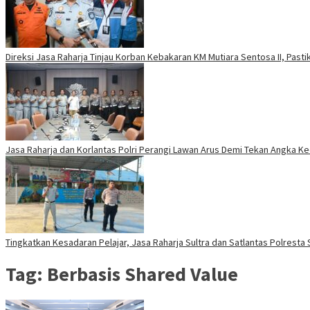
Direksi Jasa Raharja Tinjau Korban Kebakaran KM Mutiara Sentosa II, Past
Jasa Raharja dan Korlantas Polri Perangi Lawan Arus Demi Tekan Angka K
Tingkatkan Kesadaran Pelajar, Jasa Raharja Sultra dan Satlantas Polresta
Tag:
Berbasis Shared Value