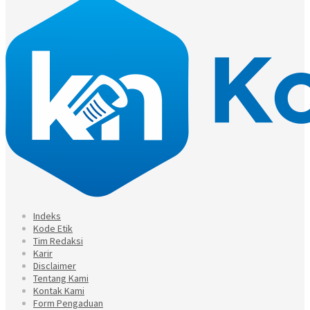
Indeks
Kode Etik
Tim Redaksi
Karir
Disclaimer
Tentang Kami
Kontak Kami
Form Pengaduan