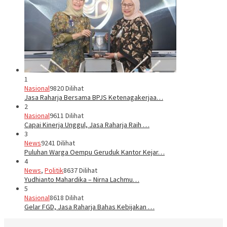
1
Nasional
9820 Dilihat
Jasa Raharja Bersama BPJS Ketenagakerjaa…
2
Nasional
9611 Dilihat
Capai Kinerja Unggul, Jasa Raharja Raih …
3
News
9241 Dilihat
Puluhan Warga Oempu Geruduk Kantor Kejar…
4
News
,
Politik
8637 Dilihat
Yudhianto Mahardika – Nirna Lachmu…
5
Nasional
8618 Dilihat
Gelar FGD, Jasa Raharja Bahas Kebijakan …