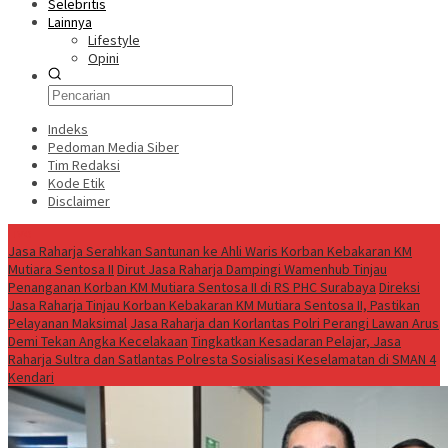
Selebritis
Lainnya
Lifestyle
Opini
Indeks
Pedoman Media Siber
Tim Redaksi
Kode Etik
Disclaimer
Live
Jasa Raharja Serahkan Santunan ke Ahli Waris Korban Kebakaran KM
Mutiara Sentosa II
Dirut Jasa Raharja Dampingi Wamenhub Tinjau
Penanganan Korban KM Mutiara Sentosa II di RS PHC Surabaya
Direksi
Jasa Raharja Tinjau Korban Kebakaran KM Mutiara Sentosa II, Pastikan
Pelayanan Maksimal
Jasa Raharja dan Korlantas Polri Perangi Lawan Arus
Demi Tekan Angka Kecelakaan
Tingkatkan Kesadaran Pelajar, Jasa
Raharja Sultra dan Satlantas Polresta Sosialisasi Keselamatan di SMAN 4
Kendari