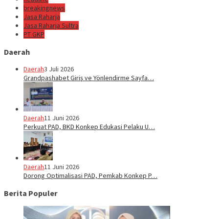
breakingnews
Jasa Raharja
Jasa Raharja Sultra
PT GKP
Daerah
Daerah
3 Juli 2026
Grandpashabet Giriş ve Yönlendirme Sayfa…
Daerah
11 Juni 2026
Perkuat PAD, BKD Konkep Edukasi Pelaku U…
Daerah
11 Juni 2026
Dorong Optimalisasi PAD, Pemkab Konkep P…
Berita Populer