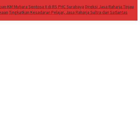
an KM Mutiara Sentosa II di RS PHC Surabaya
Direksi Jasa Raharja Tinjau
akaan
Tingkatkan Kesadaran Pelajar, Jasa Raharja Sultra dan Satlantas