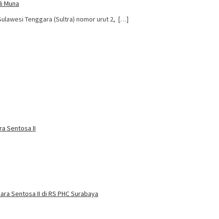
i Muna
lawesi Tenggara (Sultra) nomor urut 2, […]
a Sentosa II
ra Sentosa II di RS PHC Surabaya