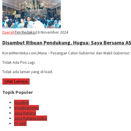
Daerah
Tim Redaksi
16 November 2024
Disambut Ribuan Pendukung, Hugua: Saya Bersama AS
KoranMerdeka.com,Muna – Pasangan Calon Gubernur dan Wakil Gubernur S
Tidak Ada Pos Lagi.
Tidak ada laman yang di load.
Lihat Lainnya
Topik Populer
headline
breakingnews
Jasa Raharja
Jasa Raharja Sultra
PT GKP