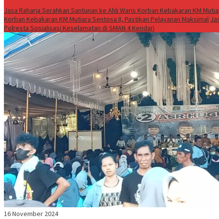
Live
Jasa Raharja Serahkan Santunan ke Ahli Waris Korban Kebakaran KM Mutiar
Korban Kebakaran KM Mutiara Sentosa II, Pastikan Pelayanan Maksimal
Ja
Polresta Sosialisasi Keselamatan di SMAN 4 Kendari
16 November 2024