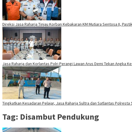
Direksi Jasa Raharja Tinjau Korban Kebakaran KM Mutiara Sentosa II, Past
Jasa Raharja dan Korlantas Polri Perangi Lawan Arus Demi Tekan Angka K
Tingkatkan Kesadaran Pelajar, Jasa Raharja Sultra dan Satlantas Polresta
Tag:
Disambut Pendukung