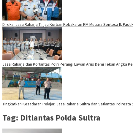
Direksi Jasa Raharja Tinjau Korban Kebakaran KM Mutiara Sentosa II, Past
Jasa Raharja dan Korlantas Polri Perangi Lawan Arus Demi Tekan Angka K
Tingkatkan Kesadaran Pelajar, Jasa Raharja Sultra dan Satlantas Polresta
Tag:
Ditlantas Polda Sultra