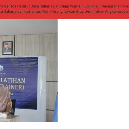
a Sentosa II
Dirut Jasa Raharja Dampingi Wamenhub Tinjau Penanganan Korb
sa Raharja dan Korlantas Polri Perangi Lawan Arus Demi Tekan Angka Kecel