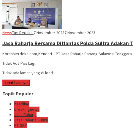
News
Tim Redaksi
7 November 2023
7 November 2023
Jasa Raharja Bersama Ditlantas Polda Sultra Adakan 
KoranMerdeka.com,Kendari – PT Jasa Raharja Cabang Sulawesi Tenggara (S
Tidak Ada Pos Lagi.
Tidak ada laman yang di load.
Lihat Lainnya
Topik Populer
headline
breakingnews
Jasa Raharja
Jasa Raharja Sultra
PT GKP