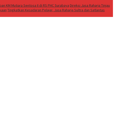
an KM Mutiara Sentosa II di RS PHC Surabaya
Direksi Jasa Raharja Tinjau
akaan
Tingkatkan Kesadaran Pelajar, Jasa Raharja Sultra dan Satlantas