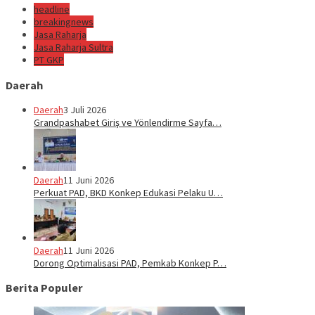
headline
breakingnews
Jasa Raharja
Jasa Raharja Sultra
PT GKP
Daerah
Daerah
3 Juli 2026
Grandpashabet Giriş ve Yönlendirme Sayfa…
Daerah
11 Juni 2026
Perkuat PAD, BKD Konkep Edukasi Pelaku U…
Daerah
11 Juni 2026
Dorong Optimalisasi PAD, Pemkab Konkep P…
Berita Populer