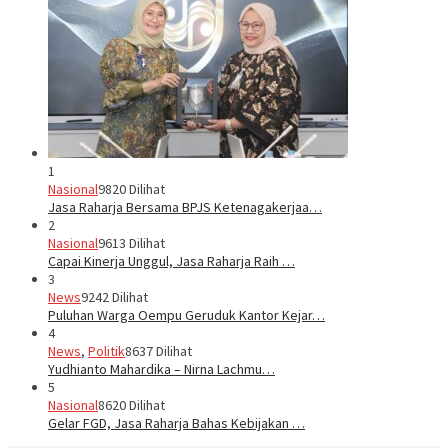
1
Nasional
9820 Dilihat
Jasa Raharja Bersama BPJS Ketenagakerjaa…
2
Nasional
9613 Dilihat
Capai Kinerja Unggul, Jasa Raharja Raih …
3
News
9242 Dilihat
Puluhan Warga Oempu Geruduk Kantor Kejar…
4
News
,
Politik
8637 Dilihat
Yudhianto Mahardika – Nirna Lachmu…
5
Nasional
8620 Dilihat
Gelar FGD, Jasa Raharja Bahas Kebijakan …