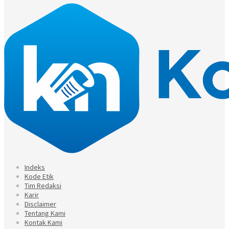
Indeks
Kode Etik
Tim Redaksi
Karir
Disclaimer
Tentang Kami
Kontak Kami