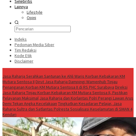
Selebritis
Lainnya
Lifestyle
Opini
Indeks
Pedoman Media Siber
Tim Redaksi
Kode Etik
Disclaimer
Live
Jasa Raharja Serahkan Santunan ke Ahli Waris Korban Kebakaran KM
Mutiara Sentosa II
Dirut Jasa Raharja Dampingi Wamenhub Tinjau
Penanganan Korban KM Mutiara Sentosa II di RS PHC Surabaya
Direksi
Jasa Raharja Tinjau Korban Kebakaran KM Mutiara Sentosa II, Pastikan
Pelayanan Maksimal
Jasa Raharja dan Korlantas Polri Perangi Lawan Arus
Demi Tekan Angka Kecelakaan
Tingkatkan Kesadaran Pelajar, Jasa
Raharja Sultra dan Satlantas Polresta Sosialisasi Keselamatan di SMAN 4
Kendari