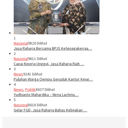
1
Nasional
9820 Dilihat
Jasa Raharja Bersama BPJS Ketenagakerjaa…
2
Nasional
9611 Dilihat
Capai Kinerja Unggul, Jasa Raharja Raih …
3
News
9241 Dilihat
Puluhan Warga Oempu Geruduk Kantor Kejar…
4
News
,
Politik
8637 Dilihat
Yudhianto Mahardika – Nirna Lachmu…
5
Nasional
8618 Dilihat
Gelar FGD, Jasa Raharja Bahas Kebijakan …