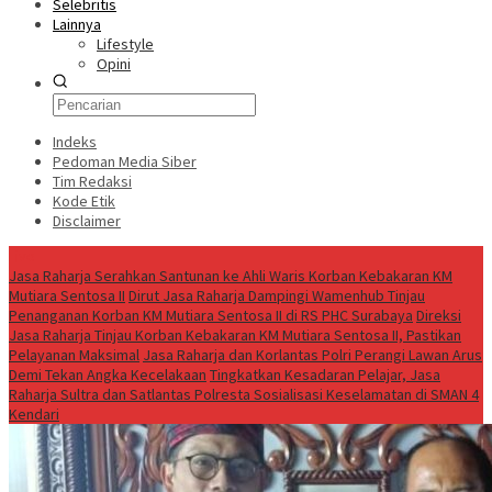
Selebritis
Lainnya
Lifestyle
Opini
Indeks
Pedoman Media Siber
Tim Redaksi
Kode Etik
Disclaimer
Live
Jasa Raharja Serahkan Santunan ke Ahli Waris Korban Kebakaran KM
Mutiara Sentosa II
Dirut Jasa Raharja Dampingi Wamenhub Tinjau
Penanganan Korban KM Mutiara Sentosa II di RS PHC Surabaya
Direksi
Jasa Raharja Tinjau Korban Kebakaran KM Mutiara Sentosa II, Pastikan
Pelayanan Maksimal
Jasa Raharja dan Korlantas Polri Perangi Lawan Arus
Demi Tekan Angka Kecelakaan
Tingkatkan Kesadaran Pelajar, Jasa
Raharja Sultra dan Satlantas Polresta Sosialisasi Keselamatan di SMAN 4
Kendari