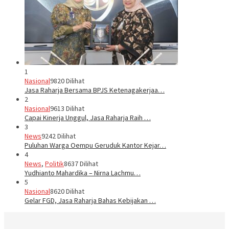
1
Nasional
9820 Dilihat
Jasa Raharja Bersama BPJS Ketenagakerjaa…
2
Nasional
9613 Dilihat
Capai Kinerja Unggul, Jasa Raharja Raih …
3
News
9242 Dilihat
Puluhan Warga Oempu Geruduk Kantor Kejar…
4
News
,
Politik
8637 Dilihat
Yudhianto Mahardika – Nirna Lachmu…
5
Nasional
8620 Dilihat
Gelar FGD, Jasa Raharja Bahas Kebijakan …