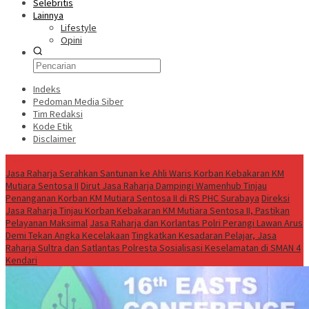
Selebritis
Lainnya
Lifestyle
Opini
Indeks
Pedoman Media Siber
Tim Redaksi
Kode Etik
Disclaimer
Live
Jasa Raharja Serahkan Santunan ke Ahli Waris Korban Kebakaran KM
Mutiara Sentosa II
Dirut Jasa Raharja Dampingi Wamenhub Tinjau
Penanganan Korban KM Mutiara Sentosa II di RS PHC Surabaya
Direksi
Jasa Raharja Tinjau Korban Kebakaran KM Mutiara Sentosa II, Pastikan
Pelayanan Maksimal
Jasa Raharja dan Korlantas Polri Perangi Lawan Arus
Demi Tekan Angka Kecelakaan
Tingkatkan Kesadaran Pelajar, Jasa
Raharja Sultra dan Satlantas Polresta Sosialisasi Keselamatan di SMAN 4
Kendari