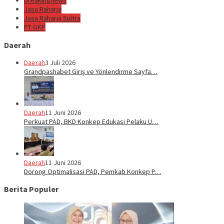
breakingnews
Jasa Raharja
Jasa Raharja Sultra
PT GKP
Daerah
Daerah
3 Juli 2026
Grandpashabet Giriş ve Yönlendirme Sayfa…
Daerah
11 Juni 2026
Perkuat PAD, BKD Konkep Edukasi Pelaku U…
Daerah
11 Juni 2026
Dorong Optimalisasi PAD, Pemkab Konkep P…
Berita Populer