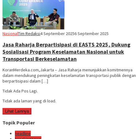
Nasional
Tim Redaksi
4 September 2025
6 September 2025
Jasa Raharja Berpartisipasi di EASTS 2025, Dukung
Sosialisasi Program Keselamatan Nasional untuk
Transportasi Berkeselamatan
KoranMerdeka.com,Jakarta – Jasa Raharja menunjukkan komitmennya
dalam mendukung peningkatan keselamatan transportasi publik dengan
berpartisipasi dalam […]
Tidak Ada Pos Lagi.
Tidak ada laman yang di load.
Lihat Lainnya
Topik Populer
headline