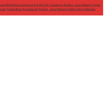
an KM Mutiara Sentosa II di RS PHC Surabaya
Direksi Jasa Raharja Tinjau
akaan
Tingkatkan Kesadaran Pelajar, Jasa Raharja Sultra dan Satlantas