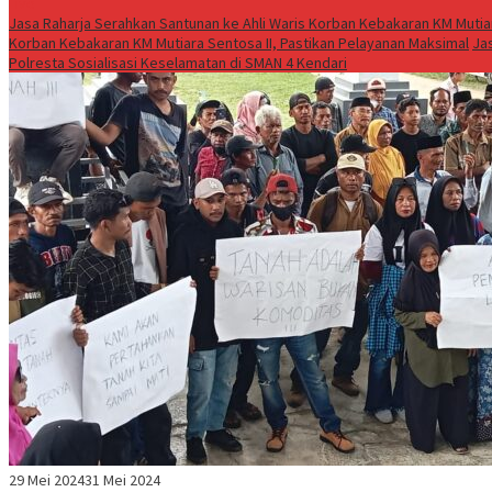
Live
Jasa Raharja Serahkan Santunan ke Ahli Waris Korban Kebakaran KM Mutiar
Korban Kebakaran KM Mutiara Sentosa II, Pastikan Pelayanan Maksimal
Ja
Polresta Sosialisasi Keselamatan di SMAN 4 Kendari
29 Mei 2024
31 Mei 2024