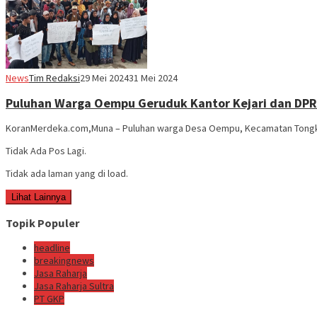
News
Tim Redaksi
29 Mei 2024
31 Mei 2024
Puluhan Warga Oempu Geruduk Kantor Kejari dan DP
KoranMerdeka.com,Muna – Puluhan warga Desa Oempu, Kecamatan Tongkun
Tidak Ada Pos Lagi.
Tidak ada laman yang di load.
Lihat Lainnya
Topik Populer
headline
breakingnews
Jasa Raharja
Jasa Raharja Sultra
PT GKP