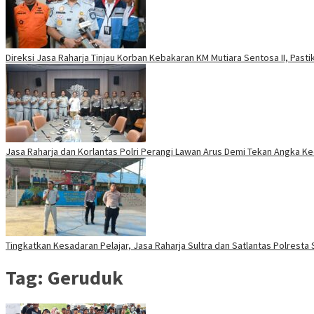
Direksi Jasa Raharja Tinjau Korban Kebakaran KM Mutiara Sentosa II, Past
Jasa Raharja dan Korlantas Polri Perangi Lawan Arus Demi Tekan Angka K
Tingkatkan Kesadaran Pelajar, Jasa Raharja Sultra dan Satlantas Polresta
Tag:
Geruduk