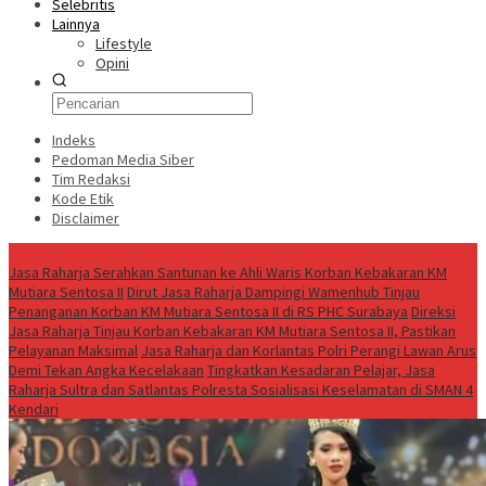
Selebritis
Lainnya
Lifestyle
Opini
Indeks
Pedoman Media Siber
Tim Redaksi
Kode Etik
Disclaimer
Live
Jasa Raharja Serahkan Santunan ke Ahli Waris Korban Kebakaran KM
Mutiara Sentosa II
Dirut Jasa Raharja Dampingi Wamenhub Tinjau
Penanganan Korban KM Mutiara Sentosa II di RS PHC Surabaya
Direksi
Jasa Raharja Tinjau Korban Kebakaran KM Mutiara Sentosa II, Pastikan
Pelayanan Maksimal
Jasa Raharja dan Korlantas Polri Perangi Lawan Arus
Demi Tekan Angka Kecelakaan
Tingkatkan Kesadaran Pelajar, Jasa
Raharja Sultra dan Satlantas Polresta Sosialisasi Keselamatan di SMAN 4
Kendari