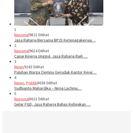
1
Nasional
9821 Dilihat
Jasa Raharja Bersama BPJS Ketenagakerjaa…
2
Nasional
9614 Dilihat
Capai Kinerja Unggul, Jasa Raharja Raih …
3
News
9243 Dilihat
Puluhan Warga Oempu Geruduk Kantor Kejar…
4
News
,
Politik
8638 Dilihat
Yudhianto Mahardika – Nirna Lachmu…
5
Nasional
8621 Dilihat
Gelar FGD, Jasa Raharja Bahas Kebijakan …