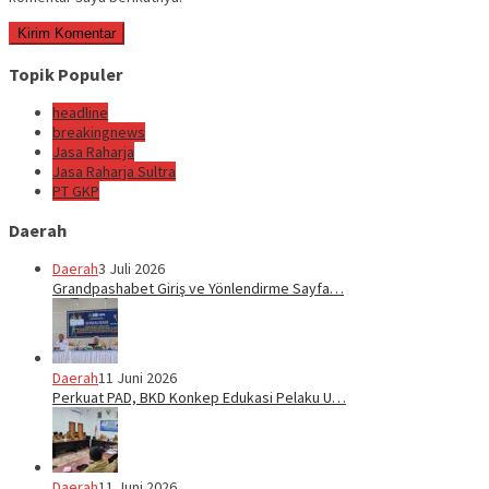
Topik Populer
headline
breakingnews
Jasa Raharja
Jasa Raharja Sultra
PT GKP
Daerah
Daerah
3 Juli 2026
Grandpashabet Giriş ve Yönlendirme Sayfa…
Daerah
11 Juni 2026
Perkuat PAD, BKD Konkep Edukasi Pelaku U…
Daerah
11 Juni 2026