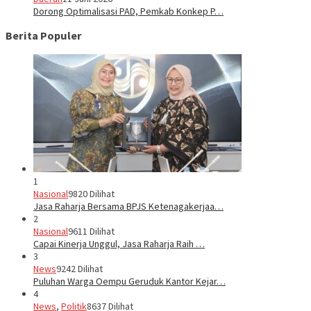
Dorong Optimalisasi PAD, Pemkab Konkep P…
Berita Populer
1
Nasional
9820 Dilihat
Jasa Raharja Bersama BPJS Ketenagakerjaa…
2
Nasional
9611 Dilihat
Capai Kinerja Unggul, Jasa Raharja Raih …
3
News
9242 Dilihat
Puluhan Warga Oempu Geruduk Kantor Kejar…
4
News
,
Politik
8637 Dilihat