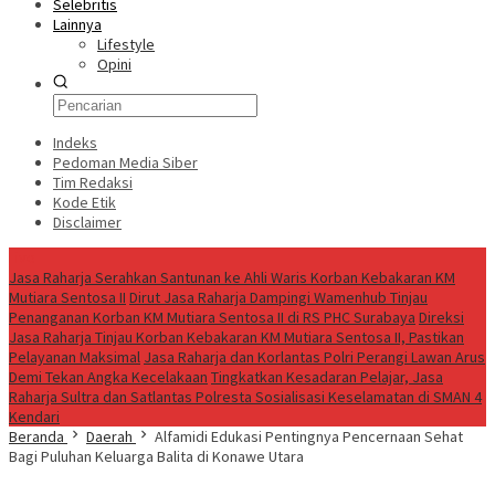
Selebritis
Lainnya
Lifestyle
Opini
Indeks
Pedoman Media Siber
Tim Redaksi
Kode Etik
Disclaimer
Live
Jasa Raharja Serahkan Santunan ke Ahli Waris Korban Kebakaran KM
Mutiara Sentosa II
Dirut Jasa Raharja Dampingi Wamenhub Tinjau
Penanganan Korban KM Mutiara Sentosa II di RS PHC Surabaya
Direksi
Jasa Raharja Tinjau Korban Kebakaran KM Mutiara Sentosa II, Pastikan
Pelayanan Maksimal
Jasa Raharja dan Korlantas Polri Perangi Lawan Arus
Demi Tekan Angka Kecelakaan
Tingkatkan Kesadaran Pelajar, Jasa
Raharja Sultra dan Satlantas Polresta Sosialisasi Keselamatan di SMAN 4
Kendari
Beranda
Daerah
Alfamidi Edukasi Pentingnya Pencernaan Sehat
Bagi Puluhan Keluarga Balita di Konawe Utara