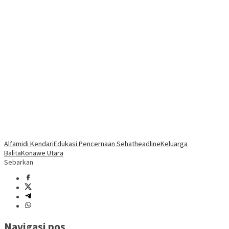
Alfamidi Kendari
Edukasi Pencernaan Sehat
headline
Keluarga
Balita
Konawe Utara
Sebarkan
Navigasi pos