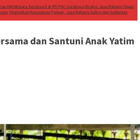
an KM Mutiara Sentosa II di RS PHC Surabaya
Direksi Jasa Raharja Tinjau
akaan
Tingkatkan Kesadaran Pelajar, Jasa Raharja Sultra dan Satlantas
ersama dan Santuni Anak Yatim