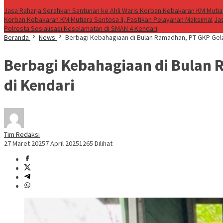
Live
Jasa Raharja Serahkan Santunan ke Ahli Waris Korban Kebakaran KM Mutiar
Korban Kebakaran KM Mutiara Sentosa II, Pastikan Pelayanan Maksimal
Ja
Polresta Sosialisasi Keselamatan di SMAN 4 Kendari
Beranda
News
Berbagi Kebahagiaan di Bulan Ramadhan, PT GKP Gela
Berbagi Kebahagiaan di Bulan 
di Kendari
Tim Redaksi
27 Maret 2025
7 April 2025
1265 Dilihat