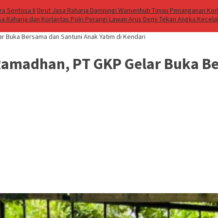
a Sentosa II
Dirut Jasa Raharja Dampingi Wamenhub Tinjau Penanganan Korb
sa Raharja dan Korlantas Polri Perangi Lawan Arus Demi Tekan Angka Kecel
r Buka Bersama dan Santuni Anak Yatim di Kendari
Ramadhan, PT GKP Gelar Buka B