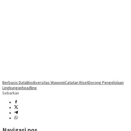
Berbasis Data
Biodiversitas Wawonii
Catatan Riset
Dorong Pengelolaan
Lingkungan
headline
Sebarkan
Navigasi pos