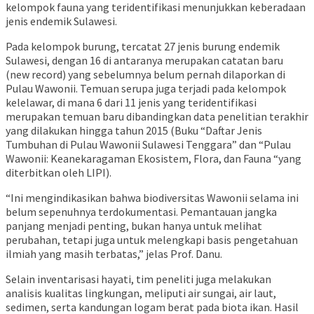
kelompok fauna yang teridentifikasi menunjukkan keberadaan
jenis endemik Sulawesi.
Pada kelompok burung, tercatat 27 jenis burung endemik
Sulawesi, dengan 16 di antaranya merupakan catatan baru
(new record) yang sebelumnya belum pernah dilaporkan di
Pulau Wawonii. Temuan serupa juga terjadi pada kelompok
kelelawar, di mana 6 dari 11 jenis yang teridentifikasi
merupakan temuan baru dibandingkan data penelitian terakhir
yang dilakukan hingga tahun 2015 (Buku “Daftar Jenis
Tumbuhan di Pulau Wawonii Sulawesi Tenggara” dan “Pulau
Wawonii: Keanekaragaman Ekosistem, Flora, dan Fauna “yang
diterbitkan oleh LIPI).
“Ini mengindikasikan bahwa biodiversitas Wawonii selama ini
belum sepenuhnya terdokumentasi. Pemantauan jangka
panjang menjadi penting, bukan hanya untuk melihat
perubahan, tetapi juga untuk melengkapi basis pengetahuan
ilmiah yang masih terbatas,” jelas Prof. Danu.
Selain inventarisasi hayati, tim peneliti juga melakukan
analisis kualitas lingkungan, meliputi air sungai, air laut,
sedimen, serta kandungan logam berat pada biota ikan. Hasil