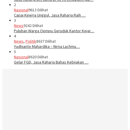
2
Nasional
9613 Dilihat
Capai Kinerja Unggul, Jasa Raharja Raih …
3
News
9242 Dilihat
Puluhan Warga Oempu Geruduk Kantor Kejar…
4
News
,
Politik
8637 Dilihat
Yudhianto Mahardika – Nirna Lachmu…
5
Nasional
8620 Dilihat
Gelar FGD, Jasa Raharja Bahas Kebijakan …