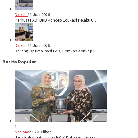
Daerah
11 Juni 2026
Perkuat PAD, BKD Konkep Edukasi Pelaku U…
Daerah
11 Juni 2026
Dorong Optimalisasi PAD, Pemkab Konkep P…
Berita Populer
1
Nasional
9820 Dilihat
Jasa Raharja Bersama BPJS Ketenagakerjaa…