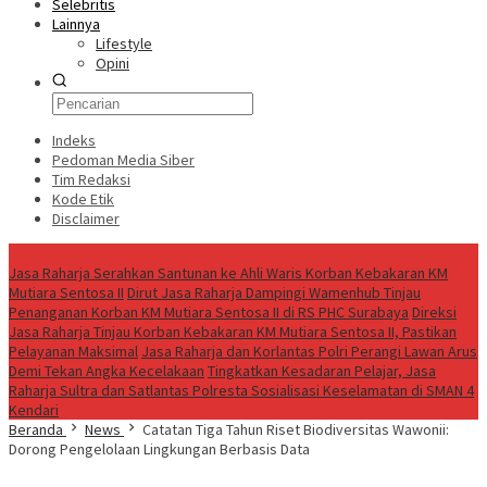
Selebritis
Lainnya
Lifestyle
Opini
Indeks
Pedoman Media Siber
Tim Redaksi
Kode Etik
Disclaimer
Live
Jasa Raharja Serahkan Santunan ke Ahli Waris Korban Kebakaran KM
Mutiara Sentosa II
Dirut Jasa Raharja Dampingi Wamenhub Tinjau
Penanganan Korban KM Mutiara Sentosa II di RS PHC Surabaya
Direksi
Jasa Raharja Tinjau Korban Kebakaran KM Mutiara Sentosa II, Pastikan
Pelayanan Maksimal
Jasa Raharja dan Korlantas Polri Perangi Lawan Arus
Demi Tekan Angka Kecelakaan
Tingkatkan Kesadaran Pelajar, Jasa
Raharja Sultra dan Satlantas Polresta Sosialisasi Keselamatan di SMAN 4
Kendari
Beranda
News
Catatan Tiga Tahun Riset Biodiversitas Wawonii:
Dorong Pengelolaan Lingkungan Berbasis Data