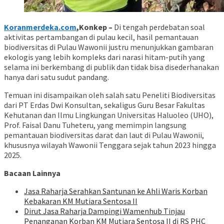
Koranmerdeka.com
,Konkep –
Di tengah perdebatan soal
aktivitas pertambangan di pulau kecil, hasil pemantauan
biodiversitas di Pulau Wawonii justru menunjukkan gambaran
ekologis yang lebih kompleks dari narasi hitam-putih yang
selama ini berkembang di publik dan tidak bisa disederhanakan
hanya dari satu sudut pandang.
Temuan ini disampaikan oleh salah satu Peneliti Biodiversitas
dari PT Erdas Dwi Konsultan, sekaligus Guru Besar Fakultas
Kehutanan dan Ilmu Lingkungan Universitas Haluoleo (UHO),
Prof. Faisal Danu Tuheteru, yang memimpin langsung
pemantauan biodiversitas darat dan laut di Pulau Wawonii,
khususnya wilayah Wawonii Tenggara sejak tahun 2023 hingga
2025.
Bacaan Lainnya
Jasa Raharja Serahkan Santunan ke Ahli Waris Korban
Kebakaran KM Mutiara Sentosa II
Dirut Jasa Raharja Dampingi Wamenhub Tinjau
Penanganan Korban KM Mutiara Sentosa II di RS PHC