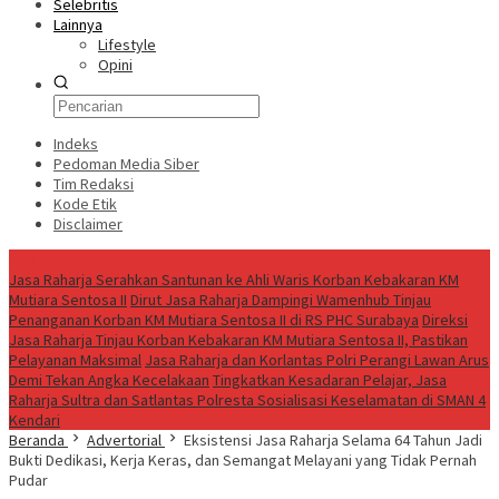
Selebritis
Lainnya
Lifestyle
Opini
Indeks
Pedoman Media Siber
Tim Redaksi
Kode Etik
Disclaimer
Live
Jasa Raharja Serahkan Santunan ke Ahli Waris Korban Kebakaran KM
Mutiara Sentosa II
Dirut Jasa Raharja Dampingi Wamenhub Tinjau
Penanganan Korban KM Mutiara Sentosa II di RS PHC Surabaya
Direksi
Jasa Raharja Tinjau Korban Kebakaran KM Mutiara Sentosa II, Pastikan
Pelayanan Maksimal
Jasa Raharja dan Korlantas Polri Perangi Lawan Arus
Demi Tekan Angka Kecelakaan
Tingkatkan Kesadaran Pelajar, Jasa
Raharja Sultra dan Satlantas Polresta Sosialisasi Keselamatan di SMAN 4
Kendari
Beranda
Advertorial
Eksistensi Jasa Raharja Selama 64 Tahun Jadi
Bukti Dedikasi, Kerja Keras, dan Semangat Melayani yang Tidak Pernah
Pudar