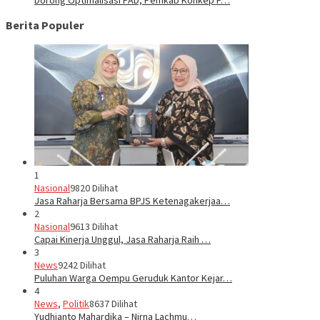
Berita Populer
1
Nasional
9820 Dilihat
Jasa Raharja Bersama BPJS Ketenagakerjaa…
2
Nasional
9613 Dilihat
Capai Kinerja Unggul, Jasa Raharja Raih …
3
News
9242 Dilihat
Puluhan Warga Oempu Geruduk Kantor Kejar…
4
News
,
Politik
8637 Dilihat
Yudhianto Mahardika – Nirna Lachmu…