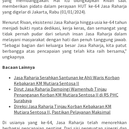
yang membanggakan. Hal itu diungkapkan Rivan saat
memberikan pidato dalam perayaan HUT ke-64 Jasa Raharja
yang digelar di Jakarta, Rabu (01/01/2024).
Menurut Rivan, eksistensi Jasa Raharja hingga usia ke-64 tahun
menjadi bukti nyata dedikasi, kerja keras, dan semangat yang
tidak pernah pudar dari seluruh insan Jasa Raharja dalam
melayani masyarakat dengan hati dan penuh tanggung jawab.
“Sebagai bagian dari keluarga besar Jasa Raharja, kita patut
berbangga atas pencapaian yang telah kita raih bersama,”
ungkapnya.
Bacaan Lainnya
Jasa Raharja Serahkan Santunan ke Ahli Waris Korban
Kebakaran KM Mutiara Sentosa II
Dirut Jasa Raharja Dampingi Wamenhub Tinjau
Penanganan Korban KM Mutiara Sentosa II di RS PHC
Surabaya
Direksi Jasa Raharja Tinjau Korban Kebakaran KM
Mutiara Sentosa II, Pastikan Pelayanan Maksimal
Di usianya yang ke-64, Jasa Raharja telah menorehkan
berbagai pencapaian penting. Dari sisi penguatan sinergi dan