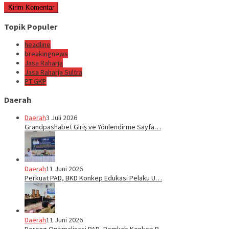
Topik Populer
headline
breakingnews
Jasa Raharja
Jasa Raharja Sultra
PT GKP
Daerah
Daerah
3 Juli 2026
Grandpashabet Giriş ve Yönlendirme Sayfa…
Daerah
11 Juni 2026
Perkuat PAD, BKD Konkep Edukasi Pelaku U…
Daerah
11 Juni 2026
Dorong Optimalisasi PAD, Pemkab Konkep P…