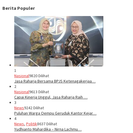
Berita Populer
1
Nasional
9820 Dilihat
Jasa Raharja Bersama BPJS Ketenagakerjaa…
2
Nasional
9613 Dilihat
Capai Kinerja Unggul, Jasa Raharja Raih …
3
News
9242 Dilihat
Puluhan Warga Oempu Geruduk Kantor Kejar…
4
News
,
Politik
8637 Dilihat
Yudhianto Mahardika – Nirna Lachmu…