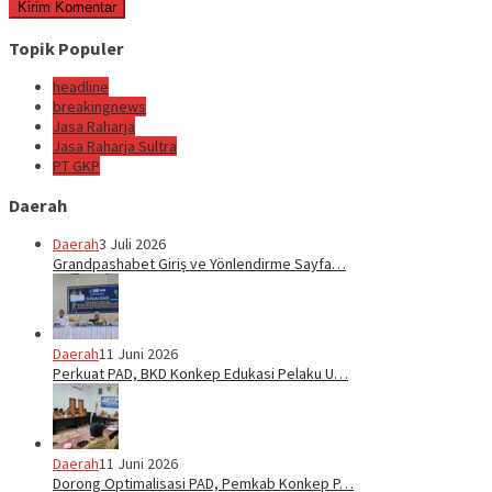
Topik Populer
headline
breakingnews
Jasa Raharja
Jasa Raharja Sultra
PT GKP
Daerah
Daerah
3 Juli 2026
Grandpashabet Giriş ve Yönlendirme Sayfa…
Daerah
11 Juni 2026
Perkuat PAD, BKD Konkep Edukasi Pelaku U…
Daerah
11 Juni 2026
Dorong Optimalisasi PAD, Pemkab Konkep P…