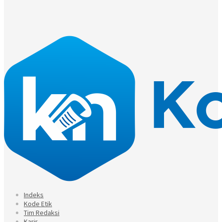
Indeks
Kode Etik
Tim Redaksi
Karir