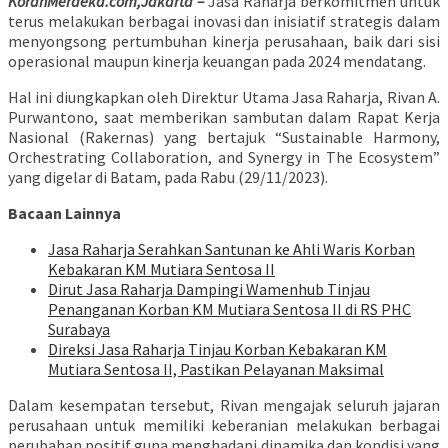
KoranMerdeka.com,Jakarta –
Jasa Raharja berkomitmen untuk
terus melakukan berbagai inovasi dan inisiatif strategis dalam
menyongsong pertumbuhan kinerja perusahaan, baik dari sisi
operasional maupun kinerja keuangan pada 2024 mendatang.
Hal ini diungkapkan oleh Direktur Utama Jasa Raharja, Rivan A.
Purwantono, saat memberikan sambutan dalam Rapat Kerja
Nasional (Rakernas) yang bertajuk “Sustainable Harmony,
Orchestrating Collaboration, and Synergy in The Ecosystem”
yang digelar di Batam, pada Rabu (29/11/2023).
Bacaan Lainnya
Jasa Raharja Serahkan Santunan ke Ahli Waris Korban
Kebakaran KM Mutiara Sentosa II
Dirut Jasa Raharja Dampingi Wamenhub Tinjau
Penanganan Korban KM Mutiara Sentosa II di RS PHC
Surabaya
Direksi Jasa Raharja Tinjau Korban Kebakaran KM
Mutiara Sentosa II, Pastikan Pelayanan Maksimal
Dalam kesempatan tersebut, Rivan mengajak seluruh jajaran
perusahaan untuk memiliki keberanian melakukan berbagai
perubahan positif guna menghadapi dinamika dan kondisi yang