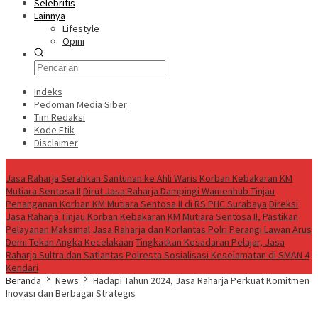
Selebritis
Lainnya
Lifestyle
Opini
Indeks
Pedoman Media Siber
Tim Redaksi
Kode Etik
Disclaimer
Live
Jasa Raharja Serahkan Santunan ke Ahli Waris Korban Kebakaran KM
Mutiara Sentosa II
Dirut Jasa Raharja Dampingi Wamenhub Tinjau
Penanganan Korban KM Mutiara Sentosa II di RS PHC Surabaya
Direksi
Jasa Raharja Tinjau Korban Kebakaran KM Mutiara Sentosa II, Pastikan
Pelayanan Maksimal
Jasa Raharja dan Korlantas Polri Perangi Lawan Arus
Demi Tekan Angka Kecelakaan
Tingkatkan Kesadaran Pelajar, Jasa
Raharja Sultra dan Satlantas Polresta Sosialisasi Keselamatan di SMAN 4
Kendari
Beranda
News
Hadapi Tahun 2024, Jasa Raharja Perkuat Komitmen
Inovasi dan Berbagai Strategis