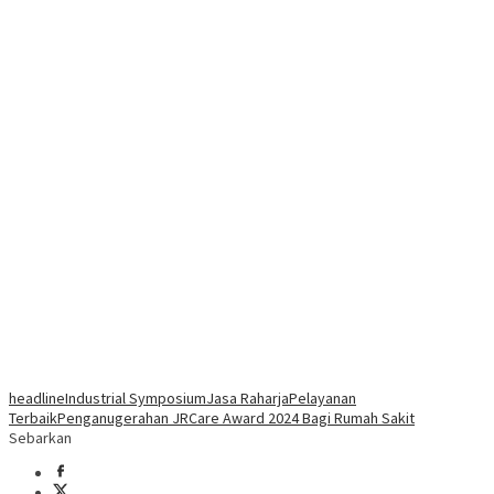
headline
Industrial Symposium
Jasa Raharja
Pelayanan
Terbaik
Penganugerahan JRCare Award 2024 Bagi Rumah Sakit
Sebarkan