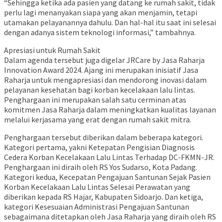
“Sehingga ketika ada pasien yang datang ke rumah sakit, tidak
perlu lagi menanyakan siapa yang akan menjamin, tetapi
utamakan pelayanannya dahulu. Dan hal-hal itu saat ini selesai
dengan adanya sistem teknologi informasi,” tambahnya.
Apresiasi untuk Rumah Sakit
Dalam agenda tersebut juga digelar JRCare by Jasa Raharja
Innovation Award 2024. Ajang ini merupakan inisiatif Jasa
Raharja untuk mengapresiasi dan mendorong inovasi dalam
pelayanan kesehatan bagi korban kecelakaan lalu lintas.
Penghargaan ini merupakan salah satu cerminan atas
komitmen Jasa Raharja dalam meningkatkan kualitas layanan
melalui kerjasama yang erat dengan rumah sakit mitra.
Penghargaan tersebut diberikan dalam beberapa kategori.
Kategori pertama, yakni Ketepatan Pengisian Diagnosis
Cedera Korban Kecelakaan Lalu Lintas Terhadap DC-FKMN-JR.
Penghargaan ini diraih oleh RS Yos Sudarso, Kota Padang.
Kategori kedua, Kecepatan Pengajuan Santunan Sejak Pasien
Korban Kecelakaan Lalu Lintas Selesai Perawatan yang
diberikan kepada RS Hajar, Kabupaten Sidoarjo. Dan ketiga,
kategori Kesesuaian Administrasi Pengajuan Santunan
sebagaimana ditetapkan oleh Jasa Raharja yang diraih oleh RS