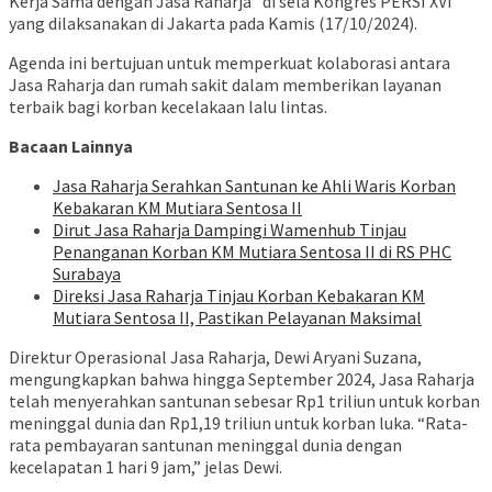
Kerja Sama dengan Jasa Raharja” di sela Kongres PERSI XVI
yang dilaksanakan di Jakarta pada Kamis (17/10/2024).
Agenda ini bertujuan untuk memperkuat kolaborasi antara
Jasa Raharja dan rumah sakit dalam memberikan layanan
terbaik bagi korban kecelakaan lalu lintas.
Bacaan Lainnya
Jasa Raharja Serahkan Santunan ke Ahli Waris Korban
Kebakaran KM Mutiara Sentosa II
Dirut Jasa Raharja Dampingi Wamenhub Tinjau
Penanganan Korban KM Mutiara Sentosa II di RS PHC
Surabaya
Direksi Jasa Raharja Tinjau Korban Kebakaran KM
Mutiara Sentosa II, Pastikan Pelayanan Maksimal
Direktur Operasional Jasa Raharja, Dewi Aryani Suzana,
mengungkapkan bahwa hingga September 2024, Jasa Raharja
telah menyerahkan santunan sebesar Rp1 triliun untuk korban
meninggal dunia dan Rp1,19 triliun untuk korban luka. “Rata-
rata pembayaran santunan meninggal dunia dengan
kecelapatan 1 hari 9 jam,” jelas Dewi.