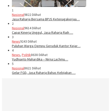
1
Nasional
9822 Dilihat
Jasa Raharja Bersama BPJS Ketenagakerjaa…
2
Nasional
9614 Dilihat
Capai Kinerja Unggul, Jasa Raharja Raih …
3
News
9243 Dilihat
Puluhan Warga Oempu Geruduk Kantor Kejar…
4
News
,
Politik
8638 Dilihat
Yudhianto Mahardika – Nirna Lachmu…
5
Nasional
8621 Dilihat
Gelar FGD, Jasa Raharja Bahas Kebijakan …