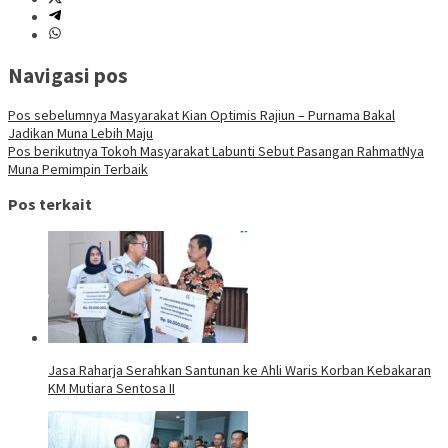
Navigasi pos
Pos sebelumnya
Masyarakat Kian Optimis Rajiun – Purnama Bakal
Jadikan Muna Lebih Maju
Pos berikutnya
Tokoh Masyarakat Labunti Sebut Pasangan RahmatNya
Muna Pemimpin Terbaik
Pos terkait
Jasa Raharja Serahkan Santunan ke Ahli Waris Korban Kebakaran
KM Mutiara Sentosa II