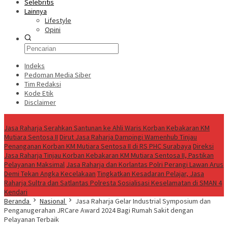
Selebritis
Lainnya
Lifestyle
Opini
Indeks
Pedoman Media Siber
Tim Redaksi
Kode Etik
Disclaimer
Live
Jasa Raharja Serahkan Santunan ke Ahli Waris Korban Kebakaran KM
Mutiara Sentosa II
Dirut Jasa Raharja Dampingi Wamenhub Tinjau
Penanganan Korban KM Mutiara Sentosa II di RS PHC Surabaya
Direksi
Jasa Raharja Tinjau Korban Kebakaran KM Mutiara Sentosa II, Pastikan
Pelayanan Maksimal
Jasa Raharja dan Korlantas Polri Perangi Lawan Arus
Demi Tekan Angka Kecelakaan
Tingkatkan Kesadaran Pelajar, Jasa
Raharja Sultra dan Satlantas Polresta Sosialisasi Keselamatan di SMAN 4
Kendari
Beranda
Nasional
Jasa Raharja Gelar Industrial Symposium dan
Penganugerahan JRCare Award 2024 Bagi Rumah Sakit dengan
Pelayanan Terbaik