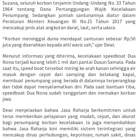
Suzana, seluruh korban terjamin Undang-Undang No. 33 Tahun
1964 tentang Dana Pertanggungan Wajib Kecelakaan
Penumpang. Sedangkan jumlah santunannya diatur dalam
Peraturan Menteri Keuangan RI No.15 Tahun 2017 yang
mencakup jenis alat angkutan darat, laut, serta udara.
“Korban meninggal dunia mendapat santunan sebesar Rp.50
juta yang diserahkan kepada ahli waris sah,” ujar Dewi.
Menurut informasi yang diterima, kecelakaan speedboat Dua
Nona terjadi kurang lebih 1 mil dari pantai Dusun Samala. Pada
saat itu, speed boat tersebut miring ke arah kanan sehingga air
masuk dengan cepat dari samping dan belakang kapal,
membuat penumpang yang berada di dalamnya terperangkap
dan tidak dapat menyelamatkan diri. Pada saat bantuan tiba,
speedboat Dua Nona sudah tenggelam dan memakan korban
jiwa.
Dewi menjelaskan bahwa Jasa Raharja berkomitmen untuk
terus memberikan pelayanan yang mudah, cepat, dan akurat
bagi penumpang korban kecelakaan. Ia juga menambahkan
bahwa Jasa Raharja kini memiliki sistem terintegrasi yang
mencakup dinas perhubungan, kepolisian, rumah sakit, dinas