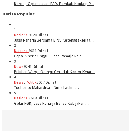
Dorong Optimalisasi PAD, Pemkab Konkep P…
Berita Populer
1
Nasional
9820 Dilihat
Jasa Raharja Bersama BPJS Ketenagakerjaa…
2
Nasional
9611 Dilihat
Capai Kinerja Unggul, Jasa Raharja Raih …
3
News
9241 Dilihat
Puluhan Warga Oempu Geruduk Kantor Kejar…
4
News
,
Politik
8637 Dilihat
Yudhianto Mahardika – Nirna Lachmu…
5
Nasional
8618 Dilihat
Gelar FGD, Jasa Raharja Bahas Kebijakan …