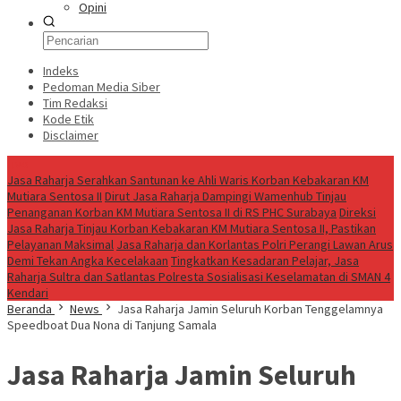
Opini
Indeks
Pedoman Media Siber
Tim Redaksi
Kode Etik
Disclaimer
Live
Jasa Raharja Serahkan Santunan ke Ahli Waris Korban Kebakaran KM
Mutiara Sentosa II
Dirut Jasa Raharja Dampingi Wamenhub Tinjau
Penanganan Korban KM Mutiara Sentosa II di RS PHC Surabaya
Direksi
Jasa Raharja Tinjau Korban Kebakaran KM Mutiara Sentosa II, Pastikan
Pelayanan Maksimal
Jasa Raharja dan Korlantas Polri Perangi Lawan Arus
Demi Tekan Angka Kecelakaan
Tingkatkan Kesadaran Pelajar, Jasa
Raharja Sultra dan Satlantas Polresta Sosialisasi Keselamatan di SMAN 4
Kendari
Beranda
News
Jasa Raharja Jamin Seluruh Korban Tenggelamnya
Speedboat Dua Nona di Tanjung Samala
Jasa Raharja Jamin Seluruh