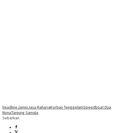
headline
Jamin
Jasa Raharja
Korban Tenggelam
Speedboat Dua
Nona
Tanjung Samala
Sebarkan