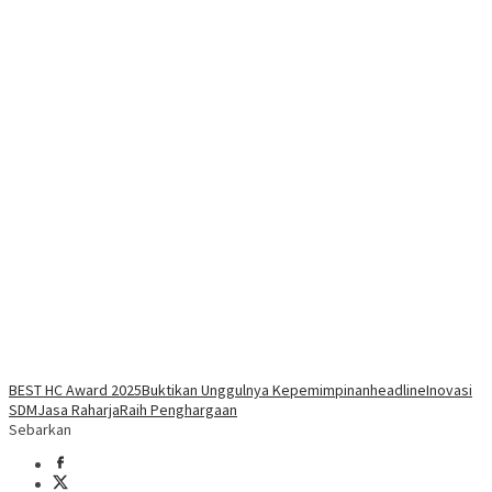
BEST HC Award 2025
Buktikan Unggulnya Kepemimpinan
headline
Inovasi
SDM
Jasa Raharja
Raih Penghargaan
Sebarkan