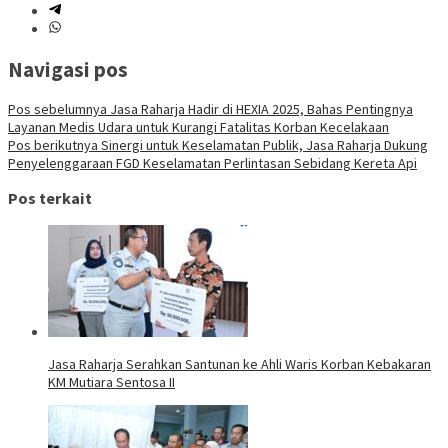
Navigasi pos
Pos sebelumnya
Jasa Raharja Hadir di HEXIA 2025, Bahas Pentingnya
Layanan Medis Udara untuk Kurangi Fatalitas Korban Kecelakaan
Pos berikutnya
Sinergi untuk Keselamatan Publik, Jasa Raharja Dukung
Penyelenggaraan FGD Keselamatan Perlintasan Sebidang Kereta Api
Pos terkait
Jasa Raharja Serahkan Santunan ke Ahli Waris Korban Kebakaran
KM Mutiara Sentosa II