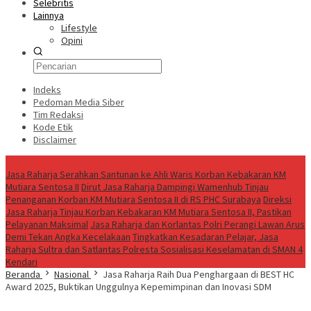
Selebritis
Lainnya
Lifestyle
Opini
Indeks
Pedoman Media Siber
Tim Redaksi
Kode Etik
Disclaimer
Live
Jasa Raharja Serahkan Santunan ke Ahli Waris Korban Kebakaran KM
Mutiara Sentosa II
Dirut Jasa Raharja Dampingi Wamenhub Tinjau
Penanganan Korban KM Mutiara Sentosa II di RS PHC Surabaya
Direksi
Jasa Raharja Tinjau Korban Kebakaran KM Mutiara Sentosa II, Pastikan
Pelayanan Maksimal
Jasa Raharja dan Korlantas Polri Perangi Lawan Arus
Demi Tekan Angka Kecelakaan
Tingkatkan Kesadaran Pelajar, Jasa
Raharja Sultra dan Satlantas Polresta Sosialisasi Keselamatan di SMAN 4
Kendari
Beranda
Nasional
Jasa Raharja Raih Dua Penghargaan di BEST HC
Award 2025, Buktikan Unggulnya Kepemimpinan dan Inovasi SDM