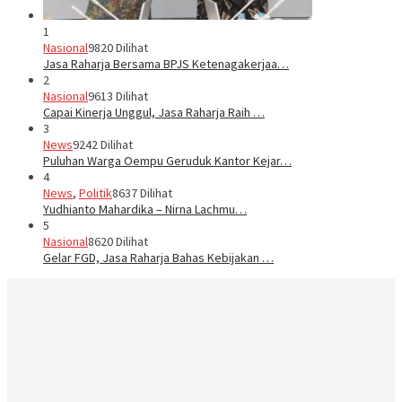
1
Nasional
9820 Dilihat
Jasa Raharja Bersama BPJS Ketenagakerjaa…
2
Nasional
9613 Dilihat
Capai Kinerja Unggul, Jasa Raharja Raih …
3
News
9242 Dilihat
Puluhan Warga Oempu Geruduk Kantor Kejar…
4
News
,
Politik
8637 Dilihat
Yudhianto Mahardika – Nirna Lachmu…
5
Nasional
8620 Dilihat
Gelar FGD, Jasa Raharja Bahas Kebijakan …