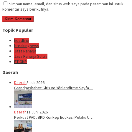
Simpan nama, email, dan situs web saya pada peramban ini untuk
komentar saya berikutnya.
Topik Populer
headline
breakingnews
Jasa Raharja
Jasa Raharja Sultra
PT GKP
Daerah
Daerah
3 Juli 2026
Grandpashabet Giriş ve Yönlendirme Sayfa…
Daerah
11 Juni 2026
Perkuat PAD, BKD Konkep Edukasi Pelaku U…