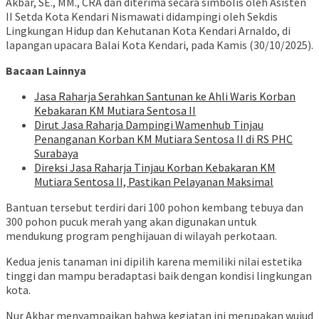
Akbar, SE., MM., CRA dan diterima secara simbolis oleh Asisten
II Setda Kota Kendari Nismawati didampingi oleh Sekdis
Lingkungan Hidup dan Kehutanan Kota Kendari Arnaldo, di
lapangan upacara Balai Kota Kendari, pada Kamis (30/10/2025).
Bacaan Lainnya
Jasa Raharja Serahkan Santunan ke Ahli Waris Korban
Kebakaran KM Mutiara Sentosa II
Dirut Jasa Raharja Dampingi Wamenhub Tinjau
Penanganan Korban KM Mutiara Sentosa II di RS PHC
Surabaya
Direksi Jasa Raharja Tinjau Korban Kebakaran KM
Mutiara Sentosa II, Pastikan Pelayanan Maksimal
Bantuan tersebut terdiri dari 100 pohon kembang tebuya dan
300 pohon pucuk merah yang akan digunakan untuk
mendukung program penghijauan di wilayah perkotaan.
Kedua jenis tanaman ini dipilih karena memiliki nilai estetika
tinggi dan mampu beradaptasi baik dengan kondisi lingkungan
kota.
Nur Akbar menyampaikan bahwa kegiatan ini merupakan wujud