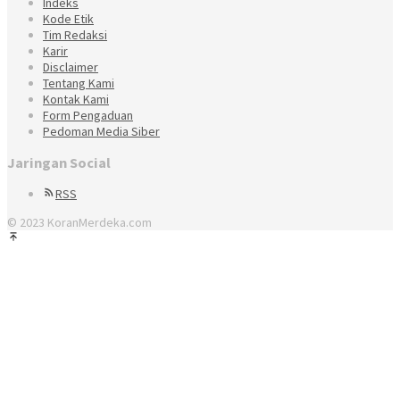
Indeks
Kode Etik
Tim Redaksi
Karir
Disclaimer
Tentang Kami
Kontak Kami
Form Pengaduan
Pedoman Media Siber
Jaringan Social
RSS
© 2023 KoranMerdeka.com