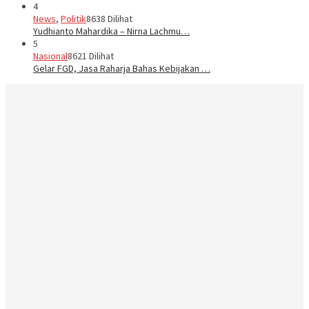
4
News
,
Politik
8638 Dilihat
Yudhianto Mahardika – Nirna Lachmu…
5
Nasional
8621 Dilihat
Gelar FGD, Jasa Raharja Bahas Kebijakan …