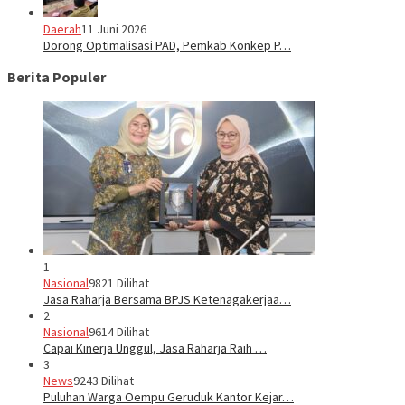
Daerah
11 Juni 2026
Dorong Optimalisasi PAD, Pemkab Konkep P…
Berita Populer
1
Nasional
9821 Dilihat
Jasa Raharja Bersama BPJS Ketenagakerjaa…
2
Nasional
9614 Dilihat
Capai Kinerja Unggul, Jasa Raharja Raih …
3
News
9243 Dilihat
Puluhan Warga Oempu Geruduk Kantor Kejar…