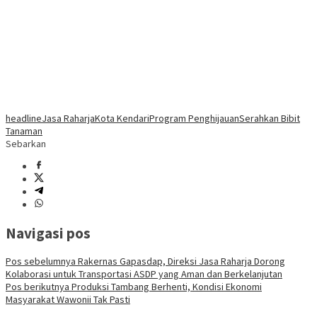
headline
Jasa Raharja
Kota Kendari
Program Penghijauan
Serahkan Bibit
Tanaman
Sebarkan
Navigasi pos
Pos sebelumnya
Rakernas Gapasdap, Direksi Jasa Raharja Dorong
Kolaborasi untuk Transportasi ASDP yang Aman dan Berkelanjutan
Pos berikutnya
Produksi Tambang Berhenti, Kondisi Ekonomi
Masyarakat Wawonii Tak Pasti