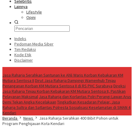
Selebritis
Lainnya
Lifestyle
Opini
Indeks
Pedoman Media Siber
Tim Redaksi
Kode Etik
Disclaimer
Live
Jasa Raharja Serahkan Santunan ke Ahli Waris Korban Kebakaran KM
Mutiara Sentosa II
Dirut Jasa Raharja Dampingi Wamenhub Tinjau
Penanganan Korban KM Mutiara Sentosa II di RS PHC Surabaya
Direksi
Jasa Raharja Tinjau Korban Kebakaran KM Mutiara Sentosa II, Pastikan
Pelayanan Maksimal
Jasa Raharja dan Korlantas Polri Perangi Lawan Arus
Demi Tekan Angka Kecelakaan
Tingkatkan Kesadaran Pelajar, Jasa
Raharja Sultra dan Satlantas Polresta Sosialisasi Keselamatan di SMAN 4
Kendari
Beranda
News
Jasa Raharja Serahkan 400 Bibit Pohon untuk
Program Penghijauan Kota Kendari