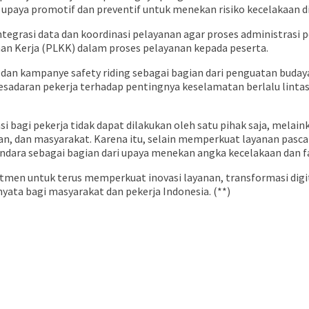
paya promotif dan preventif untuk menekan risiko kecelakaan di 
ntegrasi data dan koordinasi pelayanan agar proses administrasi p
n Kerja (PLKK) dalam proses pelayanan kepada peserta.
i dan kampanye safety riding sebagai bagian dari penguatan bud
sadaran pekerja terhadap pentingnya keselamatan berlalu lintas,
i bagi pekerja tidak dapat dilakukan oleh satu pihak saja, mel
tan, dan masyarakat. Karena itu, selain memperkuat layanan pasc
a sebagai bagian dari upaya menekan angka kecelakaan dan fatal
men untuk terus memperkuat inovasi layanan, transformasi digit
ata bagi masyarakat dan pekerja Indonesia. (**)