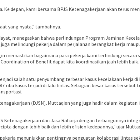
ni saja. Ke depan, kami bersama BPJS Ketenagakerjaan akan terus
aat yang nyata,” tambahnya.
Hidayat, menegaskan bahwa perlindungan Program Jaminan Kecela
api juga melindungi pekerja dalam perjalanan berangkat kerja mau
ngin memastikan bagaimana para pekerja kami terlindungi secara
oordination of Benefit dapat kita koordinasikan jauh lebih baik.
jadi salah satu penyumbang terbesar kasus kecelakaan kerja di In
 87 ribu kasus terjadi di lalu lintas. Sebagian besar kasus tersebu
nsportasi.
nagakerjaan (DJSN), Muttaqien yang juga hadir dalam kegiatan in
Ketenagakerjaan dan Jasa Raharja dengan terbangunnya integrasi
ipta dengan lebih baik dan lebih efisien kedepannya,” ujar Mutta
n pekerja menunjukkan pentingnya penguatan kolaborasi lintas s