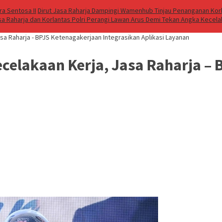
a Sentosa II
Dirut Jasa Raharja Dampingi Wamenhub Tinjau Penanganan Korb
sa Raharja dan Korlantas Polri Perangi Lawan Arus Demi Tekan Angka Kecel
a Raharja - BPJS Ketenagakerjaan Integrasikan Aplikasi Layanan
celakaan Kerja, Jasa Raharja – 