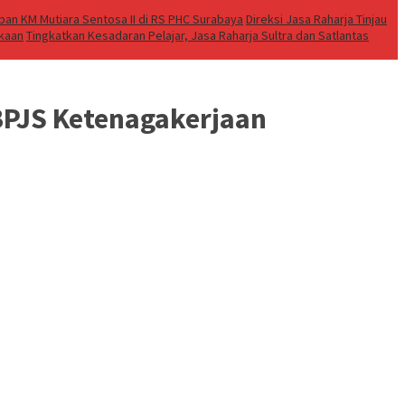
an KM Mutiara Sentosa II di RS PHC Surabaya
Direksi Jasa Raharja Tinjau
akaan
Tingkatkan Kesadaran Pelajar, Jasa Raharja Sultra dan Satlantas
BPJS Ketenagakerjaan