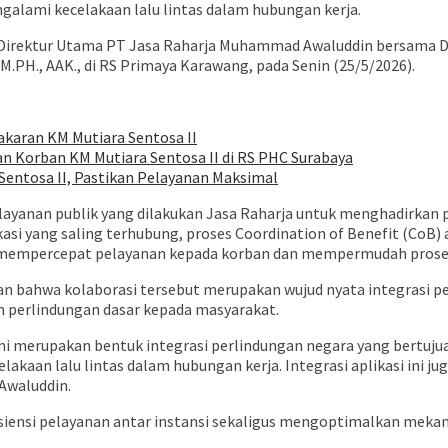
galami kecelakaan lalu lintas dalam hubungan kerja.
h Direktur Utama PT Jasa Raharja Muhammad Awaluddin bersama Di
M.PH., AAK., di RS Primaya Karawang, pada Senin (25/5/2026).
akaran KM Mutiara Sentosa II
 Korban KM Mutiara Sentosa II di RS PHC Surabaya
Sentosa II, Pastikan Pelayanan Maksimal
 pelayanan publik yang dilakukan Jasa Raharja untuk menghadirkan 
asi yang saling terhubung, proses Coordination of Benefit (CoB)
a mempercepat pelayanan kepada korban dan mempermudah proses a
bahwa kolaborasi tersebut merupakan wujud nyata integrasi per
perlindungan dasar kepada masyarakat.
ni merupakan bentuk integrasi perlindungan negara yang bertujuan
akaan lalu lintas dalam hubungan kerja. Integrasi aplikasi ini 
 Awaluddin.
iensi pelayanan antar instansi sekaligus mengoptimalkan mekan