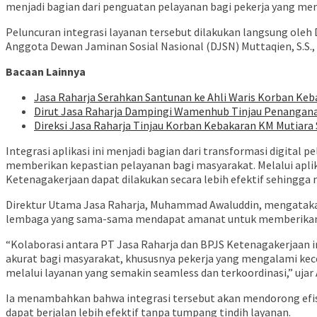
menjadi bagian dari penguatan pelayanan bagi pekerja yang men
Peluncuran integrasi layanan tersebut dilakukan langsung ole
Anggota Dewan Jaminan Sosial Nasional (DJSN) Muttaqien, S.S., 
Bacaan Lainnya
Jasa Raharja Serahkan Santunan ke Ahli Waris Korban Keb
Dirut Jasa Raharja Dampingi Wamenhub Tinjau Penanganan
Direksi Jasa Raharja Tinjau Korban Kebakaran KM Mutiara 
Integrasi aplikasi ini menjadi bagian dari transformasi digital
memberikan kepastian pelayanan bagi masyarakat. Melalui aplik
Ketenagakerjaan dapat dilakukan secara lebih efektif sehingg
Direktur Utama Jasa Raharja, Muhammad Awaluddin, mengatakan 
lembaga yang sama-sama mendapat amanat untuk memberikan 
“Kolaborasi antara PT Jasa Raharja dan BPJS Ketenagakerjaan i
akurat bagi masyarakat, khususnya pekerja yang mengalami kecel
melalui layanan yang semakin seamless dan terkoordinasi,” ujar
Ia menambahkan bahwa integrasi tersebut akan mendorong efis
dapat berjalan lebih efektif tanpa tumpang tindih layanan.