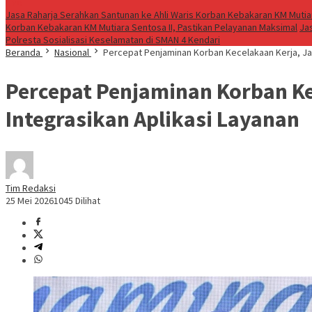
Live
Jasa Raharja Serahkan Santunan ke Ahli Waris Korban Kebakaran KM Mutiar
Korban Kebakaran KM Mutiara Sentosa II, Pastikan Pelayanan Maksimal
Ja
Polresta Sosialisasi Keselamatan di SMAN 4 Kendari
Beranda
Nasional
Percepat Penjaminan Korban Kecelakaan Kerja, Jas
Percepat Penjaminan Korban Ke
Integrasikan Aplikasi Layanan
Tim Redaksi
25 Mei 2026
1045 Dilihat