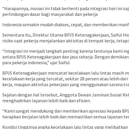
“Harapannya, inovasi ini tidak berhenti pada integrasi hari i
perlindungan dasar bagi masyarakat dan pekerja
Indonesia semakin mudah diakses, cepat, dan memberikan manf
Sementara itu, Direktur Utama BPJS Ketenagakerjaan, Saiful 
risiko saat pekerja menjalankan aktivitas di tempat kerja, tet
“Integrasi ini menjadi langkah penting karena tentunya kami i
antara BPJS Ketenagakerjaan dan jasa raharja. Dengan demikian C
para pekerja indonesia,” ujar Saiful.
BPJS Ketenagakerjaan mencatat kecelakaan lalu lintas masih men
kecelakaan kerja yang tercatat, sekitar 28 persen atau lebih dari
kerja, maupun aktivitas pekerjaan yang menggunakan sarana tra
Sejalan dengan hal tersebut, Anggota Dewan Jaminan Sosial Kete
menghadirkan layanan lebih baik dan efisien.
“Kami sangat mendukung dan memberikan apresiasi kepada BPJS 
harapkan berjalan lebih baik dan memastikan semua layanan terc
Kondisi tingginya angka kecelakaan lalu lintas yang melibatka