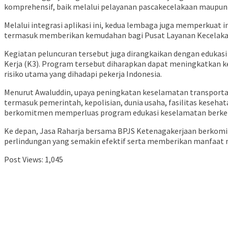
komprehensif, baik melalui pelayanan pascakecelakaan maupun u
Melalui integrasi aplikasi ini, kedua lembaga juga memperkuat i
termasuk memberikan kemudahan bagi Pusat Layanan Kecelakaa
Kegiatan peluncuran tersebut juga dirangkaikan dengan edukas
Kerja (K3). Program tersebut diharapkan dapat meningkatkan ke
risiko utama yang dihadapi pekerja Indonesia.
Menurut Awaluddin, upaya peningkatan keselamatan transportas
termasuk pemerintah, kepolisian, dunia usaha, fasilitas keseha
berkomitmen memperluas program edukasi keselamatan berkendar
Ke depan, Jasa Raharja bersama BPJS Ketenagakerjaan berkomit
perlindungan yang semakin efektif serta memberikan manfaat ny
Post Views:
1,045