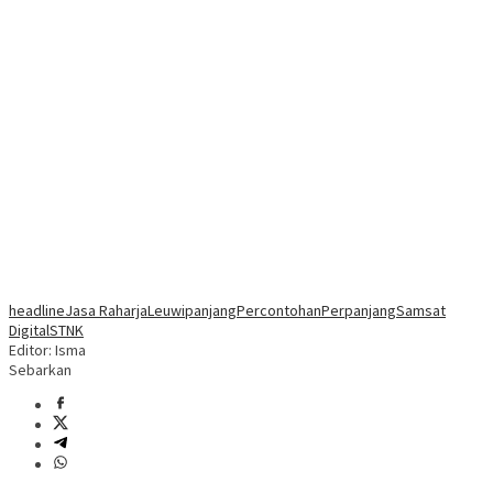
headline
Jasa Raharja
Leuwipanjang
Percontohan
Perpanjang
Samsat
Digital
STNK
Editor: Isma
Sebarkan