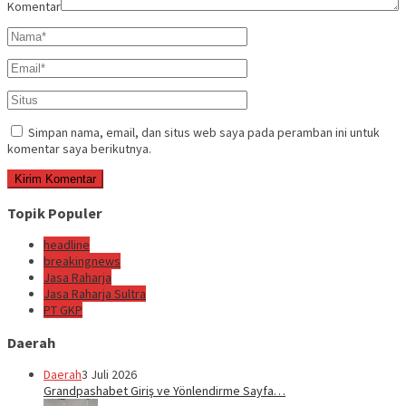
Komentar
Simpan nama, email, dan situs web saya pada peramban ini untuk
komentar saya berikutnya.
Topik Populer
headline
breakingnews
Jasa Raharja
Jasa Raharja Sultra
PT GKP
Daerah
Daerah
3 Juli 2026
Grandpashabet Giriş ve Yönlendirme Sayfa…