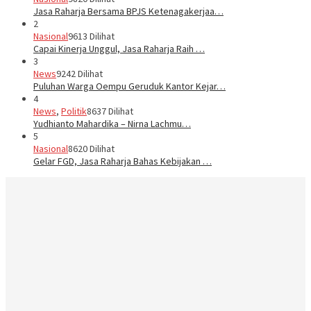
Jasa Raharja Bersama BPJS Ketenagakerjaa…
2
Nasional
9613 Dilihat
Capai Kinerja Unggul, Jasa Raharja Raih …
3
News
9242 Dilihat
Puluhan Warga Oempu Geruduk Kantor Kejar…
4
News
,
Politik
8637 Dilihat
Yudhianto Mahardika – Nirna Lachmu…
5
Nasional
8620 Dilihat
Gelar FGD, Jasa Raharja Bahas Kebijakan …