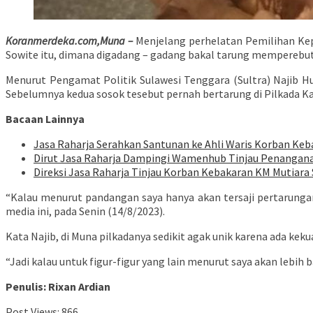
Koranmerdeka.com,Muna –
Menjelang perhelatan Pemilihan Kepa
Sowite itu, dimana digadang – gadang bakal tarung memperebutk
Menurut Pengamat Politik Sulawesi Tenggara (Sultra) Najib Hus
Sebelumnya kedua sosok tesebut pernah bertarung di Pilkada K
Bacaan Lainnya
Jasa Raharja Serahkan Santunan ke Ahli Waris Korban Keb
Dirut Jasa Raharja Dampingi Wamenhub Tinjau Penanganan
Direksi Jasa Raharja Tinjau Korban Kebakaran KM Mutiara 
“Kalau menurut pandangan saya hanya akan tersaji pertarungan 
media ini, pada Senin (14/8/2023).
Kata Najib, di Muna pilkadanya sedikit agak unik karena ada k
“Jadi kalau untuk figur-figur yang lain menurut saya akan lebi
Penulis: Rixan Ardian
Post Views:
866