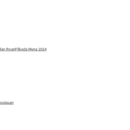
 dan Ihsan
Pilkada Muna 2024
epulauan