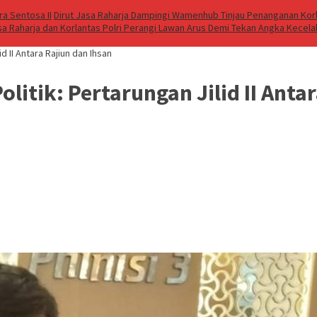
a Sentosa II
Dirut Jasa Raharja Dampingi Wamenhub Tinjau Penanganan Korb
sa Raharja dan Korlantas Polri Perangi Lawan Arus Demi Tekan Angka Kecel
d II Antara Rajiun dan Ihsan
itik: Pertarungan Jilid II Antar