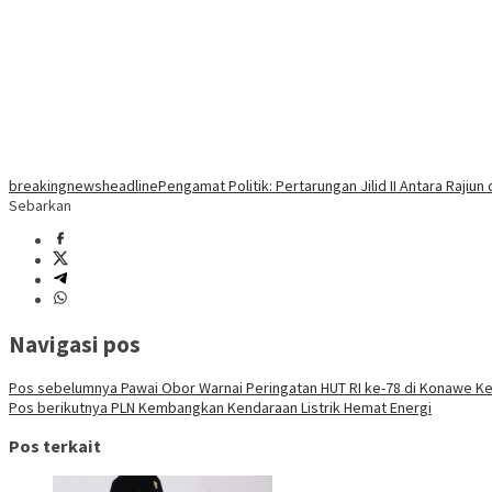
breakingnews
headline
Pengamat Politik: Pertarungan Jilid II Antara Rajiun
Sebarkan
Navigasi pos
Pos sebelumnya
Pawai Obor Warnai Peringatan HUT RI ke-78 di Konawe K
Pos berikutnya
PLN Kembangkan Kendaraan Listrik Hemat Energi
Pos terkait