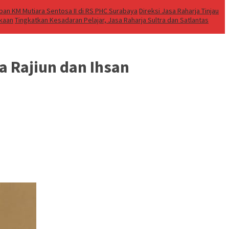
an KM Mutiara Sentosa II di RS PHC Surabaya
Direksi Jasa Raharja Tinjau
akaan
Tingkatkan Kesadaran Pelajar, Jasa Raharja Sultra dan Satlantas
a Rajiun dan Ihsan