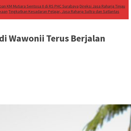
an KM Mutiara Sentosa II di RS PHC Surabaya
Direksi Jasa Raharja Tinjau
akaan
Tingkatkan Kesadaran Pelajar, Jasa Raharja Sultra dan Satlantas
i Wawonii Terus Berjalan