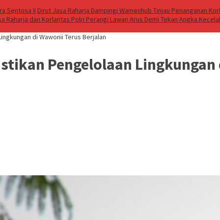
a Sentosa II
Dirut Jasa Raharja Dampingi Wamenhub Tinjau Penanganan Korb
sa Raharja dan Korlantas Polri Perangi Lawan Arus Demi Tekan Angka Kecel
ingkungan di Wawonii Terus Berjalan
tikan Pengelolaan Lingkungan d