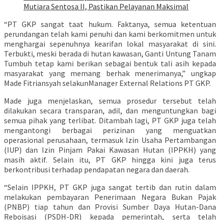
Mutiara Sentosa II, Pastikan Pelayanan Maksimal
“PT GKP sangat taat hukum. Faktanya, semua ketentuan
perundangan telah kami penuhi dan kami berkomitmen untuk
menghargai sepenuhnya kearifan lokal masyarakat di sini.
Terbukti, meski berada di hutan kawasan, Ganti Untung Tanam
Tumbuh tetap kami berikan sebagai bentuk tali asih kepada
masyarakat yang memang berhak menerimanya,” ungkap
Made Fitriansyah selakunManager External Relations PT GKP.
Made juga menjelaskan, semua prosedur tersebut telah
dilakukan secara transparan, adil, dan menguntungkan bagi
semua pihak yang terlibat. Ditambah lagi, PT GKP juga telah
mengantongi berbagai perizinan yang menguatkan
operasional perusahaan, termasuk Izin Usaha Pertambangan
(IUP) dan Izin Pinjam Pakai Kawasan Hutan (IPPKH) yang
masih aktif. Selain itu, PT GKP hingga kini juga terus
berkontribusi terhadap pendapatan negara dan daerah.
“Selain IPPKH, PT GKP juga sangat tertib dan rutin dalam
melakukan pembayaran Penerimaan Negara Bukan Pajak
(PNBP) tiap tahun dan Provisi Sumber Daya Hutan-Dana
Reboisasi (PSDH-DR) kepada pemerintah, serta telah