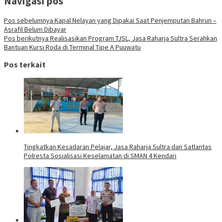
Navigasi pos
Pos sebelumnya
Kapal Nelayan yang Dipakai Saat Penjemputan Bahrun –
Asrafil Belum Dibayar
Pos berikutnya
Realisasikan Program TJSL, Jasa Raharja Sultra Serahkan
Bantuan Kursi Roda di Terminal Tipe A Puuwatu
Pos terkait
Tingkatkan Kesadaran Pelajar, Jasa Raharja Sultra dan Satlantas
Polresta Sosialisasi Keselamatan di SMAN 4 Kendari