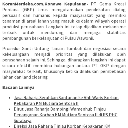
KoranMerdeka.com,Konawe Kepulauan-
PT Gema Kreasi
Perdana (GKP) terus mengutamakan pendekatan dialog
persuasif dan humanis kepada masyarakat yang memiliki
tanaman di areal lahan yang masuk ke dalam wilayah operasi
produksi perusahaan. Langkah ini tetap dijadikan mekanisme
terbaik untuk mendorong dan menjaga stabilitas
pembangunan berkelanjutan di Pulau Wawonii.
Prosedur Ganti Untung Tanam Tumbuh dan negosiasi secara
kekeluargaan menjadi prioritas yang dilakukan oleh
perusahaan sejauh ini. Sehingga, diharapkan langkah ini dapat
secara efektif membina hubungan antara PT GKP dengan
masyarakat terkait, khususnya ketika dilakukan pembebasan
lahan dan land clearing.
Bacaan Lainnya
Jasa Raharja Serahkan Santunan ke Ahli Waris Korban
Kebakaran KM Mutiara Sentosa II
Dirut Jasa Raharja Dampingi Wamenhub Tinjau
Penanganan Korban KM Mutiara Sentosa II di RS PHC
Surabaya
Direksi Jasa Raharja Tinjau Korban Kebakaran KM