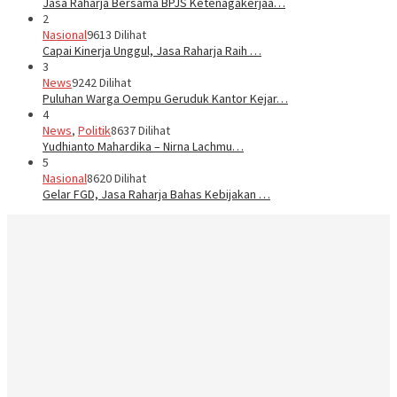
Jasa Raharja Bersama BPJS Ketenagakerjaa…
2
Nasional
9613 Dilihat
Capai Kinerja Unggul, Jasa Raharja Raih …
3
News
9242 Dilihat
Puluhan Warga Oempu Geruduk Kantor Kejar…
4
News
,
Politik
8637 Dilihat
Yudhianto Mahardika – Nirna Lachmu…
5
Nasional
8620 Dilihat
Gelar FGD, Jasa Raharja Bahas Kebijakan …