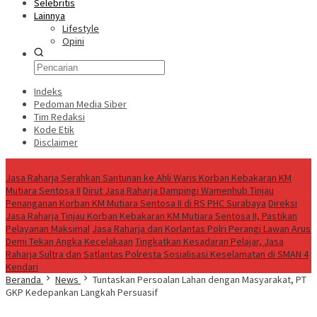
Selebritis
Lainnya
Lifestyle
Opini
Indeks
Pedoman Media Siber
Tim Redaksi
Kode Etik
Disclaimer
Live
Jasa Raharja Serahkan Santunan ke Ahli Waris Korban Kebakaran KM
Mutiara Sentosa II
Dirut Jasa Raharja Dampingi Wamenhub Tinjau
Penanganan Korban KM Mutiara Sentosa II di RS PHC Surabaya
Direksi
Jasa Raharja Tinjau Korban Kebakaran KM Mutiara Sentosa II, Pastikan
Pelayanan Maksimal
Jasa Raharja dan Korlantas Polri Perangi Lawan Arus
Demi Tekan Angka Kecelakaan
Tingkatkan Kesadaran Pelajar, Jasa
Raharja Sultra dan Satlantas Polresta Sosialisasi Keselamatan di SMAN 4
Kendari
Beranda
News
Tuntaskan Persoalan Lahan dengan Masyarakat, PT
GKP Kedepankan Langkah Persuasif