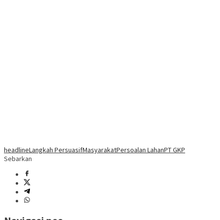
headline
Langkah Persuasif
Masyarakat
Persoalan Lahan
PT GKP
Sebarkan