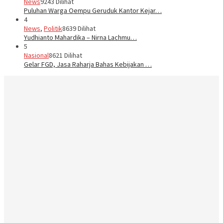
News
9243 Dilihat
Puluhan Warga Oempu Geruduk Kantor Kejar…
4
News
,
Politik
8639 Dilihat
Yudhianto Mahardika – Nirna Lachmu…
5
Nasional
8621 Dilihat
Gelar FGD, Jasa Raharja Bahas Kebijakan …