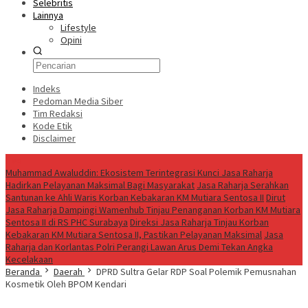
Selebritis
Lainnya
Lifestyle
Opini
Indeks
Pedoman Media Siber
Tim Redaksi
Kode Etik
Disclaimer
Live
Muhammad Awaluddin: Ekosistem Terintegrasi Kunci Jasa Raharja
Hadirkan Pelayanan Maksimal Bagi Masyarakat
Jasa Raharja Serahkan
Santunan ke Ahli Waris Korban Kebakaran KM Mutiara Sentosa II
Dirut
Jasa Raharja Dampingi Wamenhub Tinjau Penanganan Korban KM Mutiara
Sentosa II di RS PHC Surabaya
Direksi Jasa Raharja Tinjau Korban
Kebakaran KM Mutiara Sentosa II, Pastikan Pelayanan Maksimal
Jasa
Raharja dan Korlantas Polri Perangi Lawan Arus Demi Tekan Angka
Kecelakaan
Beranda
Daerah
DPRD Sultra Gelar RDP Soal Polemik Pemusnahan
Kosmetik Oleh BPOM Kendari