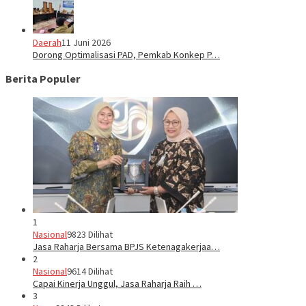
Daerah
11 Juni 2026
Dorong Optimalisasi PAD, Pemkab Konkep P…
Berita Populer
1
Nasional
9823 Dilihat
Jasa Raharja Bersama BPJS Ketenagakerjaa…
2
Nasional
9614 Dilihat
Capai Kinerja Unggul, Jasa Raharja Raih …
3