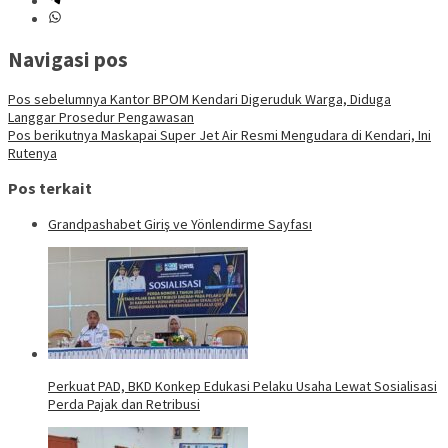
Navigasi pos
Pos sebelumnya
Kantor BPOM Kendari Digeruduk Warga, Diduga
Langgar Prosedur Pengawasan
Pos berikutnya
Maskapai Super Jet Air Resmi Mengudara di Kendari, Ini
Rutenya
Pos terkait
Grandpashabet Giriş ve Yönlendirme Sayfası
Perkuat PAD, BKD Konkep Edukasi Pelaku Usaha Lewat Sosialisasi
Perda Pajak dan Retribusi