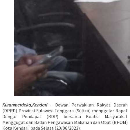
Kuranmerdeka,Kendari –
Dewan Perwakilan Rakyat Daerah
(DPRD) Provinsi Sulawesi Tenggara (Sultra) menggelar Rapat
Dengar Pendapat (RDP) bersama Koalisi Masyarakat
Menggugat dan Badan Pengawasan Makanan dan Obat (BPOM)
Kota Kendari, pada Selasa (20/06/2023).