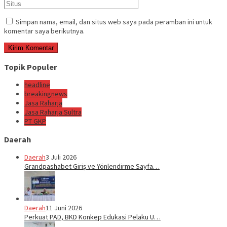
Simpan nama, email, dan situs web saya pada peramban ini untuk
komentar saya berikutnya.
Topik Populer
headline
breakingnews
Jasa Raharja
Jasa Raharja Sultra
PT GKP
Daerah
Daerah
3 Juli 2026
Grandpashabet Giriş ve Yönlendirme Sayfa…
Daerah
11 Juni 2026
Perkuat PAD, BKD Konkep Edukasi Pelaku U…