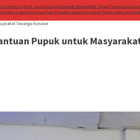
a Sentosa II
Dirut Jasa Raharja Dampingi Wamenhub Tinjau Penanganan Korb
sa Raharja dan Korlantas Polri Perangi Lawan Arus Demi Tekan Angka Kecel
Masyarakat Tawanga Konawe
 Bantuan Pupuk untuk Masyarak