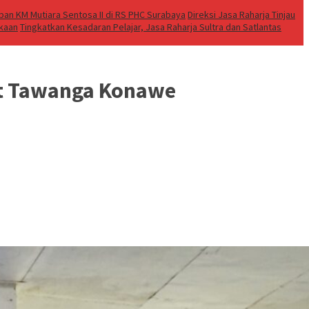
an KM Mutiara Sentosa II di RS PHC Surabaya
Direksi Jasa Raharja Tinjau
akaan
Tingkatkan Kesadaran Pelajar, Jasa Raharja Sultra dan Satlantas
at Tawanga Konawe