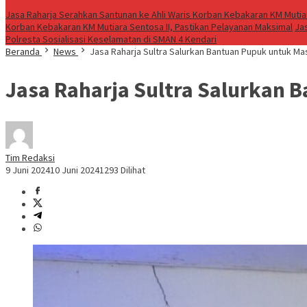
Live
Jasa Raharja Serahkan Santunan ke Ahli Waris Korban Kebakaran KM Mutiar
Korban Kebakaran KM Mutiara Sentosa II, Pastikan Pelayanan Maksimal
Ja
Polresta Sosialisasi Keselamatan di SMAN 4 Kendari
Beranda
News
Jasa Raharja Sultra Salurkan Bantuan Pupuk untuk 
Jasa Raharja Sultra Salurkan
Tim Redaksi
9 Juni 2024
10 Juni 2024
1293 Dilihat