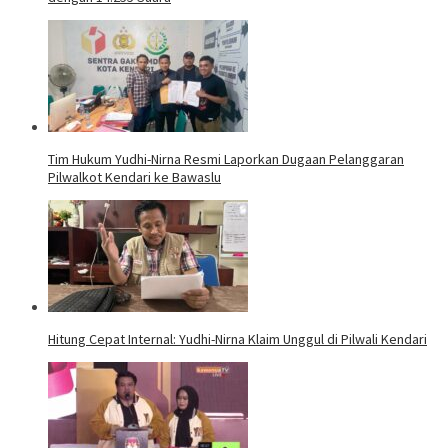
Tim Hukum Yudhi-Nirna Resmi Laporkan Dugaan Pelanggaran
Pilwalkot Kendari ke Bawaslu
Hitung Cepat Internal: Yudhi-Nirna Klaim Unggul di Pilwali Kendari