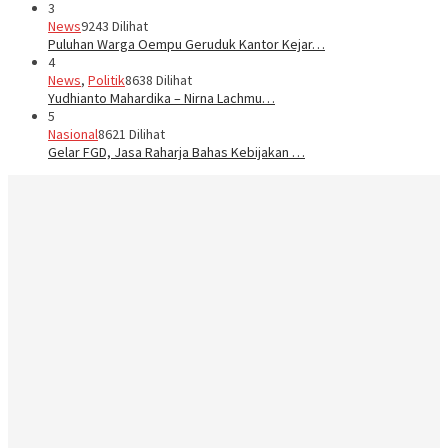
3
News
9243 Dilihat
Puluhan Warga Oempu Geruduk Kantor Kejar…
4
News
,
Politik
8638 Dilihat
Yudhianto Mahardika – Nirna Lachmu…
5
Nasional
8621 Dilihat
Gelar FGD, Jasa Raharja Bahas Kebijakan …