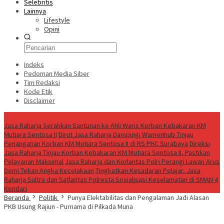
Selebritis
Lainnya
Lifestyle
Opini
Indeks
Pedoman Media Siber
Tim Redaksi
Kode Etik
Disclaimer
Live
Jasa Raharja Serahkan Santunan ke Ahli Waris Korban Kebakaran KM
Mutiara Sentosa II
Dirut Jasa Raharja Dampingi Wamenhub Tinjau
Penanganan Korban KM Mutiara Sentosa II di RS PHC Surabaya
Direksi
Jasa Raharja Tinjau Korban Kebakaran KM Mutiara Sentosa II, Pastikan
Pelayanan Maksimal
Jasa Raharja dan Korlantas Polri Perangi Lawan Arus
Demi Tekan Angka Kecelakaan
Tingkatkan Kesadaran Pelajar, Jasa
Raharja Sultra dan Satlantas Polresta Sosialisasi Keselamatan di SMAN 4
Kendari
Beranda
Politik
Punya Elektabilitas dan Pengalaman Jadi Alasan
PKB Usung Rajiun - Purnama di Pilkada Muna