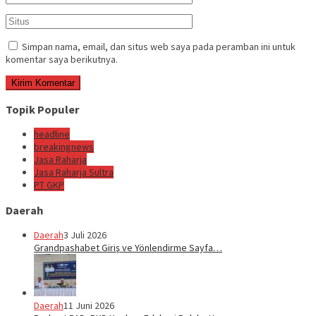
Simpan nama, email, dan situs web saya pada peramban ini untuk
komentar saya berikutnya.
Topik Populer
headline
breakingnews
Jasa Raharja
Jasa Raharja Sultra
PT GKP
Daerah
Daerah
3 Juli 2026
Grandpashabet Giriş ve Yönlendirme Sayfa…
Daerah
11 Juni 2026