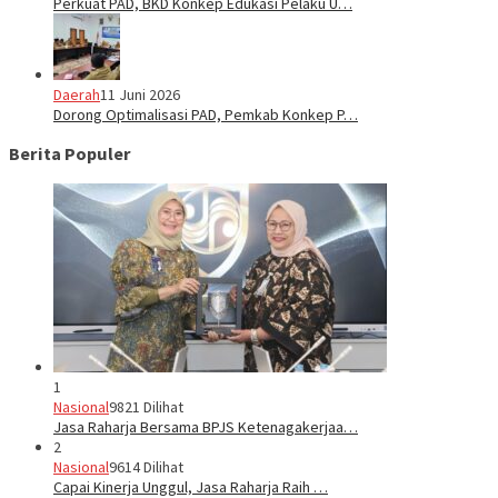
Perkuat PAD, BKD Konkep Edukasi Pelaku U…
Daerah
11 Juni 2026
Dorong Optimalisasi PAD, Pemkab Konkep P…
Berita Populer
1
Nasional
9821 Dilihat
Jasa Raharja Bersama BPJS Ketenagakerjaa…
2
Nasional
9614 Dilihat
Capai Kinerja Unggul, Jasa Raharja Raih …