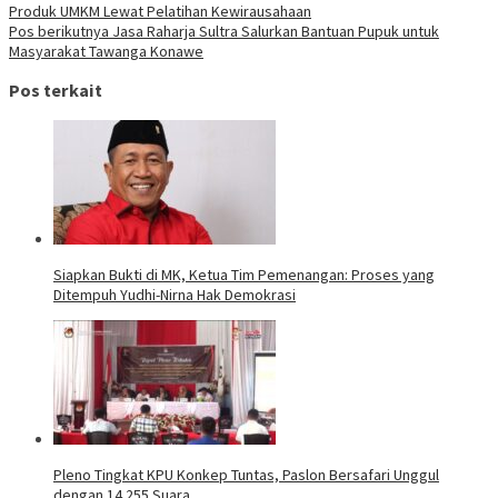
Produk UMKM Lewat Pelatihan Kewirausahaan
Pos berikutnya
Jasa Raharja Sultra Salurkan Bantuan Pupuk untuk
Masyarakat Tawanga Konawe
Pos terkait
Siapkan Bukti di MK, Ketua Tim Pemenangan: Proses yang
Ditempuh Yudhi-Nirna Hak Demokrasi
Pleno Tingkat KPU Konkep Tuntas, Paslon Bersafari Unggul
dengan 14.255 Suara