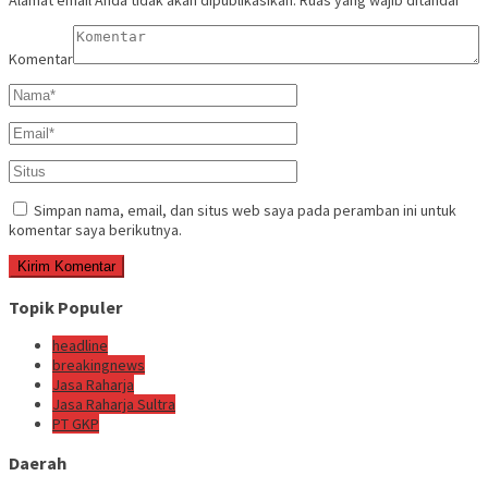
Alamat email Anda tidak akan dipublikasikan.
Ruas yang wajib ditandai
*
Komentar
Simpan nama, email, dan situs web saya pada peramban ini untuk
komentar saya berikutnya.
Topik Populer
headline
breakingnews
Jasa Raharja
Jasa Raharja Sultra
PT GKP
Daerah