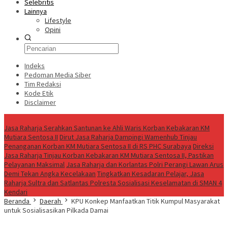
Selebritis
Lainnya
Lifestyle
Opini
Indeks
Pedoman Media Siber
Tim Redaksi
Kode Etik
Disclaimer
Live
Jasa Raharja Serahkan Santunan ke Ahli Waris Korban Kebakaran KM
Mutiara Sentosa II
Dirut Jasa Raharja Dampingi Wamenhub Tinjau
Penanganan Korban KM Mutiara Sentosa II di RS PHC Surabaya
Direksi
Jasa Raharja Tinjau Korban Kebakaran KM Mutiara Sentosa II, Pastikan
Pelayanan Maksimal
Jasa Raharja dan Korlantas Polri Perangi Lawan Arus
Demi Tekan Angka Kecelakaan
Tingkatkan Kesadaran Pelajar, Jasa
Raharja Sultra dan Satlantas Polresta Sosialisasi Keselamatan di SMAN 4
Kendari
Beranda
Daerah
KPU Konkep Manfaatkan Titik Kumpul Masyarakat
untuk Sosialisasikan Pilkada Damai