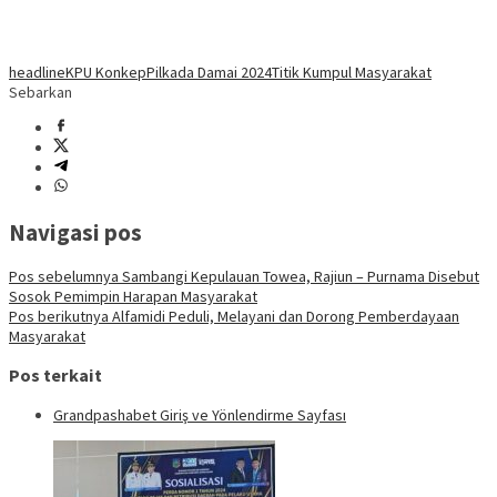
headline
KPU Konkep
Pilkada Damai 2024
Titik Kumpul Masyarakat
Sebarkan
Navigasi pos
Pos sebelumnya
Sambangi Kepulauan Towea, Rajiun – Purnama Disebut
Sosok Pemimpin Harapan Masyarakat
Pos berikutnya
Alfamidi Peduli, Melayani dan Dorong Pemberdayaan
Masyarakat
Pos terkait
Grandpashabet Giriş ve Yönlendirme Sayfası