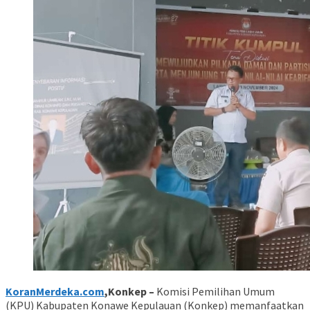
KoranMerdeka.com
,Konkep –
Komisi Pemilihan Umum
(KPU) Kabupaten Konawe Kepulauan (Konkep) memanfaatkan