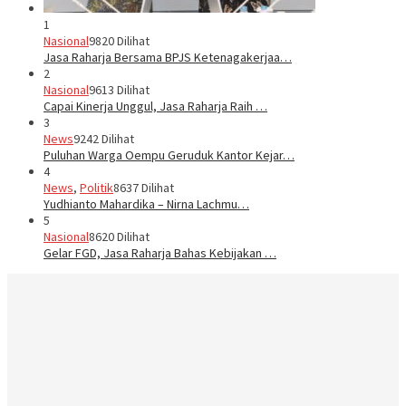
1
Nasional
9820 Dilihat
Jasa Raharja Bersama BPJS Ketenagakerjaa…
2
Nasional
9613 Dilihat
Capai Kinerja Unggul, Jasa Raharja Raih …
3
News
9242 Dilihat
Puluhan Warga Oempu Geruduk Kantor Kejar…
4
News
,
Politik
8637 Dilihat
Yudhianto Mahardika – Nirna Lachmu…
5
Nasional
8620 Dilihat
Gelar FGD, Jasa Raharja Bahas Kebijakan …