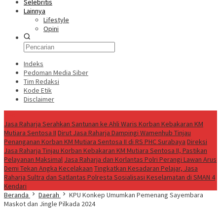
Selebritis
Lainnya
Lifestyle
Opini
Indeks
Pedoman Media Siber
Tim Redaksi
Kode Etik
Disclaimer
Live
Jasa Raharja Serahkan Santunan ke Ahli Waris Korban Kebakaran KM
Mutiara Sentosa II
Dirut Jasa Raharja Dampingi Wamenhub Tinjau
Penanganan Korban KM Mutiara Sentosa II di RS PHC Surabaya
Direksi
Jasa Raharja Tinjau Korban Kebakaran KM Mutiara Sentosa II, Pastikan
Pelayanan Maksimal
Jasa Raharja dan Korlantas Polri Perangi Lawan Arus
Demi Tekan Angka Kecelakaan
Tingkatkan Kesadaran Pelajar, Jasa
Raharja Sultra dan Satlantas Polresta Sosialisasi Keselamatan di SMAN 4
Kendari
Beranda
Daerah
KPU Konkep Umumkan Pemenang Sayembara
Maskot dan Jingle Pilkada 2024