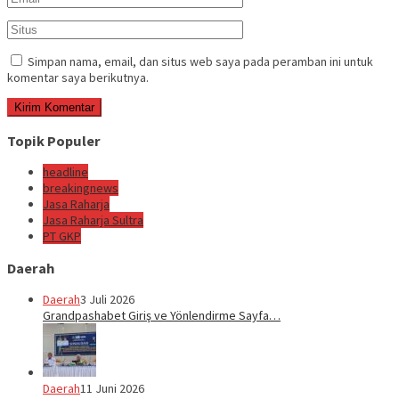
Simpan nama, email, dan situs web saya pada peramban ini untuk
komentar saya berikutnya.
Topik Populer
headline
breakingnews
Jasa Raharja
Jasa Raharja Sultra
PT GKP
Daerah
Daerah
3 Juli 2026
Grandpashabet Giriş ve Yönlendirme Sayfa…
Daerah
11 Juni 2026