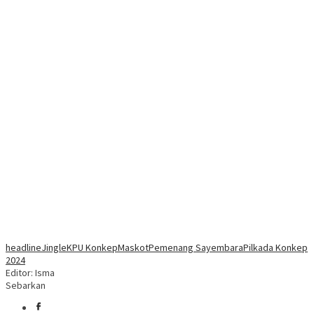
headline
Jingle
KPU Konkep
Maskot
Pemenang Sayembara
Pilkada Konkep
2024
Editor: Isma
Sebarkan