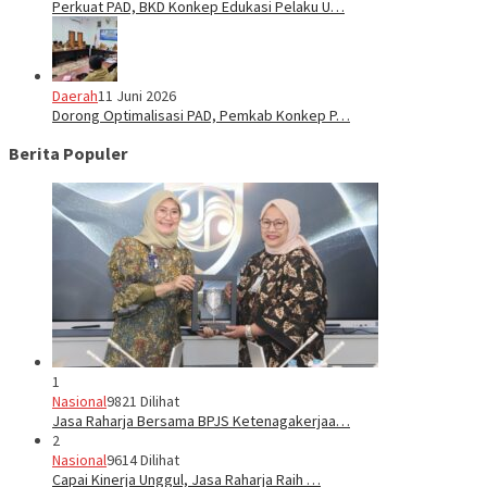
Perkuat PAD, BKD Konkep Edukasi Pelaku U…
Daerah
11 Juni 2026
Dorong Optimalisasi PAD, Pemkab Konkep P…
Berita Populer
1
Nasional
9821 Dilihat
Jasa Raharja Bersama BPJS Ketenagakerjaa…
2
Nasional
9614 Dilihat
Capai Kinerja Unggul, Jasa Raharja Raih …