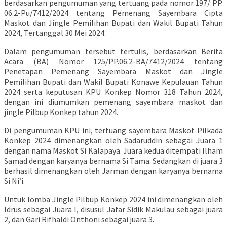
berdasarkan pengumuman yang tertuang pada nomor 197/ PP.
06.2-Pu/7412/2024 tentang Pemenang Sayembara Cipta
Maskot dan Jingle Pemilihan Bupati dan Wakil Bupati Tahun
2024, Tertanggal 30 Mei 2024.
Dalam pengumuman tersebut tertulis, berdasarkan Berita
Acara (BA) Nomor 125/PP.06.2-BA/7412/2024 tentang
Penetapan Pemenang Sayembara Maskot dan Jingle
Pemilihan Bupati dan Wakil Bupati Konawe Kepulauan Tahun
2024 serta keputusan KPU Konkep Nomor 318 Tahun 2024,
dengan ini diumumkan pemenang sayembara maskot dan
jingle Pilbup Konkep tahun 2024.
Di pengumuman KPU ini, tertuang sayembara Maskot Pilkada
Konkep 2024 dimenangkan oleh Sadaruddin sebagai Juara 1
dengan nama Maskot Si Kalapaya. Juara kedua ditempati Ilham
Samad dengan karyanya bernama Si Tama. Sedangkan di juara 3
berhasil dimenangkan oleh Jarman dengan karyanya bernama
Si Ni’i.
Untuk lomba Jingle Pilbup Konkep 2024 ini dimenangkan oleh
Idrus sebagai Juara I, disusul Jafar Sidik Makulau sebagai juara
2, dan Gari Rifhaldi Onthoni sebagai juara 3.