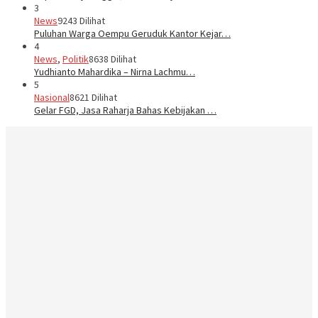
3
News
9243 Dilihat
Puluhan Warga Oempu Geruduk Kantor Kejar…
4
News
,
Politik
8638 Dilihat
Yudhianto Mahardika – Nirna Lachmu…
5
Nasional
8621 Dilihat
Gelar FGD, Jasa Raharja Bahas Kebijakan …