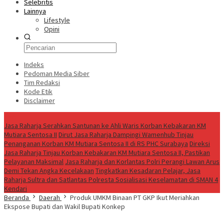
Selebritis
Lainnya
Lifestyle
Opini
Indeks
Pedoman Media Siber
Tim Redaksi
Kode Etik
Disclaimer
Live
Jasa Raharja Serahkan Santunan ke Ahli Waris Korban Kebakaran KM
Mutiara Sentosa II
Dirut Jasa Raharja Dampingi Wamenhub Tinjau
Penanganan Korban KM Mutiara Sentosa II di RS PHC Surabaya
Direksi
Jasa Raharja Tinjau Korban Kebakaran KM Mutiara Sentosa II, Pastikan
Pelayanan Maksimal
Jasa Raharja dan Korlantas Polri Perangi Lawan Arus
Demi Tekan Angka Kecelakaan
Tingkatkan Kesadaran Pelajar, Jasa
Raharja Sultra dan Satlantas Polresta Sosialisasi Keselamatan di SMAN 4
Kendari
Beranda
Daerah
Produk UMKM Binaan PT GKP Ikut Meriahkan
Ekspose Bupati dan Wakil Bupati Konkep