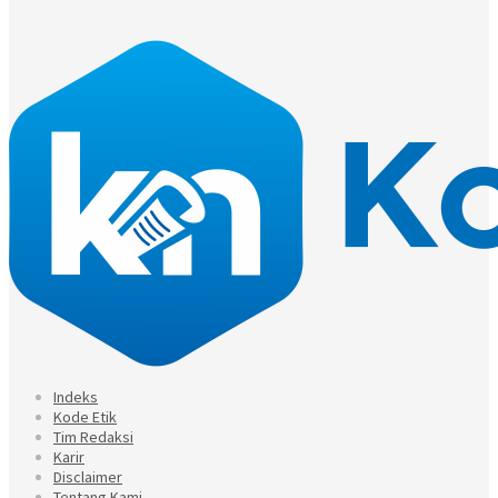
Indeks
Kode Etik
Tim Redaksi
Karir
Disclaimer
Tentang Kami