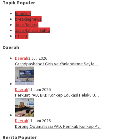
Topik Populer
headline
breakingnews
Jasa Raharja
Jasa Raharja Sultra
PT GKP
Daerah
Daerah
3 Juli 2026
Grandpashabet Giriş ve Yönlendirme Sayfa…
Daerah
11 Juni 2026
Perkuat PAD, BKD Konkep Edukasi Pelaku U…
Daerah
11 Juni 2026
Dorong Optimalisasi PAD, Pemkab Konkep P…
Berita Populer