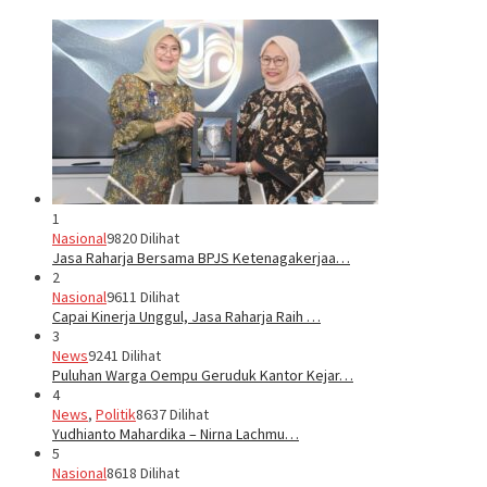
1
Nasional
9820 Dilihat
Jasa Raharja Bersama BPJS Ketenagakerjaa…
2
Nasional
9611 Dilihat
Capai Kinerja Unggul, Jasa Raharja Raih …
3
News
9241 Dilihat
Puluhan Warga Oempu Geruduk Kantor Kejar…
4
News
,
Politik
8637 Dilihat
Yudhianto Mahardika – Nirna Lachmu…
5
Nasional
8618 Dilihat