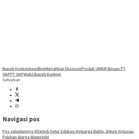
Bupati Konkep
headline
Meriahkan Ekspose
Produk UMKM Binaan PT
GKP
PT GKP
Wakil Bupati Konkep
Sebarkan
Navigasi pos
Pos sebelumnya
Alfamidi Gelar Edukasi Keluarga Balita, Diikuti Antusias
Puluhan Warga Wawotobi