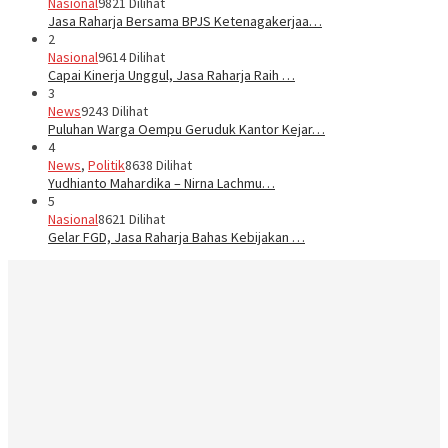
Nasional
9821 Dilihat
Jasa Raharja Bersama BPJS Ketenagakerjaa…
2
Nasional
9614 Dilihat
Capai Kinerja Unggul, Jasa Raharja Raih …
3
News
9243 Dilihat
Puluhan Warga Oempu Geruduk Kantor Kejar…
4
News
,
Politik
8638 Dilihat
Yudhianto Mahardika – Nirna Lachmu…
5
Nasional
8621 Dilihat
Gelar FGD, Jasa Raharja Bahas Kebijakan …