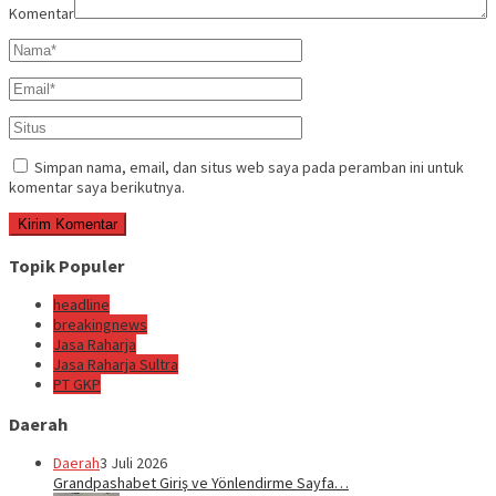
Komentar
Simpan nama, email, dan situs web saya pada peramban ini untuk
komentar saya berikutnya.
Topik Populer
headline
breakingnews
Jasa Raharja
Jasa Raharja Sultra
PT GKP
Daerah
Daerah
3 Juli 2026
Grandpashabet Giriş ve Yönlendirme Sayfa…