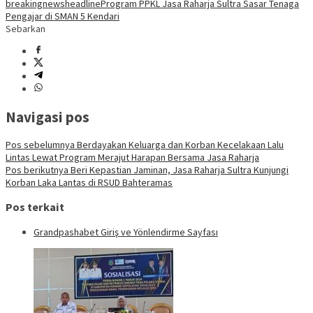
breakingnews
headline
Program PPKL Jasa Raharja Sultra Sasar Tenaga
Pengajar di SMAN 5 Kendari
Sebarkan
Navigasi pos
Pos sebelumnya
Berdayakan Keluarga dan Korban Kecelakaan Lalu
Lintas Lewat Program Merajut Harapan Bersama Jasa Raharja
Pos berikutnya
Beri Kepastian Jaminan, Jasa Raharja Sultra Kunjungi
Korban Laka Lantas di RSUD Bahteramas
Pos terkait
Grandpashabet Giriş ve Yönlendirme Sayfası