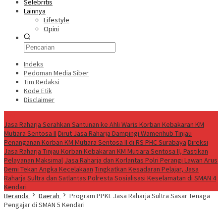
Selebritis
Lainnya
Lifestyle
Opini
Indeks
Pedoman Media Siber
Tim Redaksi
Kode Etik
Disclaimer
Live
Jasa Raharja Serahkan Santunan ke Ahli Waris Korban Kebakaran KM
Mutiara Sentosa II
Dirut Jasa Raharja Dampingi Wamenhub Tinjau
Penanganan Korban KM Mutiara Sentosa II di RS PHC Surabaya
Direksi
Jasa Raharja Tinjau Korban Kebakaran KM Mutiara Sentosa II, Pastikan
Pelayanan Maksimal
Jasa Raharja dan Korlantas Polri Perangi Lawan Arus
Demi Tekan Angka Kecelakaan
Tingkatkan Kesadaran Pelajar, Jasa
Raharja Sultra dan Satlantas Polresta Sosialisasi Keselamatan di SMAN 4
Kendari
Beranda
Daerah
Program PPKL Jasa Raharja Sultra Sasar Tenaga
Pengajar di SMAN 5 Kendari